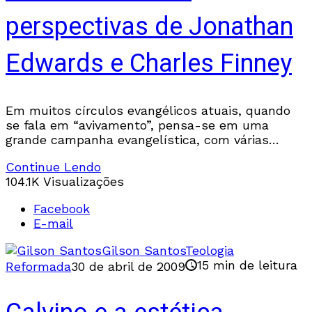
perspectivas de Jonathan
Edwards e Charles Finney
Em muitos círculos evangélicos atuais, quando
se fala em “avivamento”, pensa-se em uma
grande campanha evangelística, com várias
reuniões especiais, com um convidado especial e
Continue Lendo
com uma música especial. Este
104.1K Visualizações
Facebook
E-mail
Gilson Santos
Teologia
15 min de leitura
Reformada
30 de abril de 2009