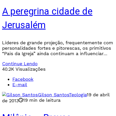
A peregrina cidade de
Jerusalém
Líderes de grande projeção, frequentemente com
personalidades fortes e pitorescas, os primitivos
“Pais da Igreja” ainda continuam a influenciar
muita gente na atualidade. A “Era de Ouro”
Continue Lendo
daPatrística deu-se no
40.2K Visualizações
Facebook
E-mail
Gilson Santos
Teologia
19 de abril
19 min de leitura
de 2013