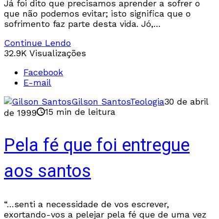
Já foi dito que precisamos aprender a sofrer o
que não podemos evitar; isto significa que o
sofrimento faz parte desta vida. Jó,
experimentado no drama do sofrimento, concluiu
Continue Lendo
que
32.9K Visualizações
Facebook
E-mail
Gilson Santos
Teologia
30 de abril
15 min de leitura
de 1999
Pela fé que foi entregue
aos santos
“…senti a necessidade de vos escrever,
exortando-vos a pelejar pela fé que de uma vez