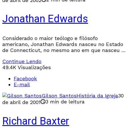
de abril de 2002
Jonathan Edwards
Considerado o maior teólogo e filósofo
americano, Jonathan Edwards nasceu no Estado
de Connecticut, no mesmo ano em que nasceu o
inglês John Wesley. Seu pai, Timothy Edwards,
Continue Lendo
foi pastor,
49.4K Visualizações
Facebook
E-mail
Gilson Santos
História da Igreja
30
3 min de leitura
de abril de 2001
Richard Baxter