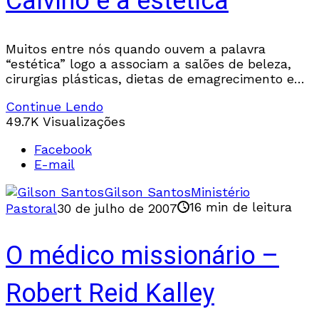
Calvino e a estética
Muitos entre nós quando ouvem a palavra
“estética” logo a associam a salões de beleza,
cirurgias plásticas, dietas de emagrecimento e
outras coisas do gênero. As razões para isso são
Continue Lendo
49.7K Visualizações
Facebook
E-mail
Gilson Santos
Ministério
16 min de leitura
Pastoral
30 de julho de 2007
O médico missionário –
Robert Reid Kalley