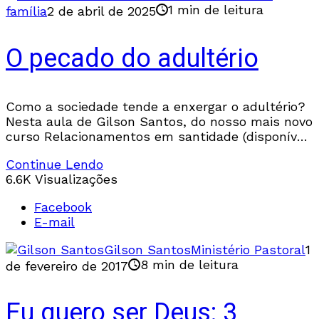
1 min de leitura
família
2 de abril de 2025
O pecado do adultério
Como a sociedade tende a enxergar o adultério?
Nesta aula de Gilson Santos, do nosso mais novo
curso Relacionamentos em santidade (disponível
na íntegra no Fiel Digital), veremos uma
Continue Lendo
panorama histórico social do adultério e as
6.6K Visualizações
respostas que as Sagradas Escrituras dão ao
tema do adultério.
Facebook
E-mail
Gilson Santos
Ministério Pastoral
1
8 min de leitura
de fevereiro de 2017
Eu quero ser Deus: 3