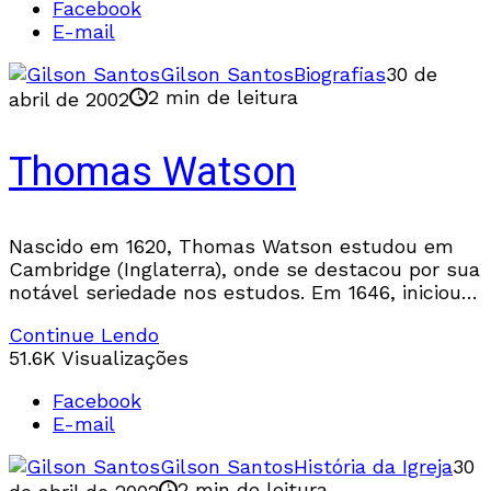
Facebook
E-mail
Gilson Santos
Biografias
30 de
2 min de leitura
abril de 2002
Thomas Watson
Nascido em 1620, Thomas Watson estudou em
Cambridge (Inglaterra), onde se destacou por sua
notável seriedade nos estudos. Em 1646, iniciou
um pastorado de dezesseis anos em Londres.
Continue Lendo
Neste ministério
51.6K Visualizações
Facebook
E-mail
Gilson Santos
História da Igreja
30
2 min de leitura