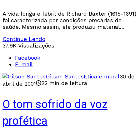
A vida longa e febril de Richard Baxter (1615-1691)
foi caracterizada por condições precárias de
saúde. Mesmo assim, ele produziu material
(mormente nas áreas da teologia prática ou
Continue Lendo
pastoral) suficiente
37.9K Visualizações
Facebook
E-mail
Gilson Santos
Ética e moral
30 de
22 min de leitura
abril de 2001
O tom sofrido da voz
profética