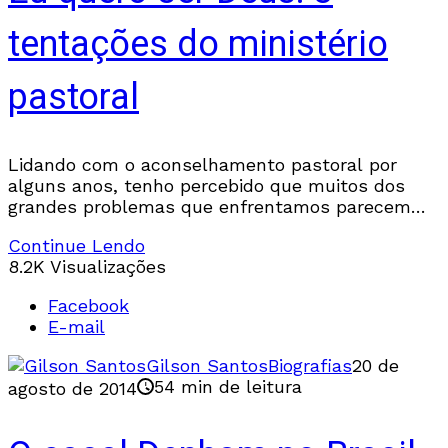
tentações do ministério
pastoral
Lidando com o aconselhamento pastoral por
alguns anos, tenho percebido que muitos dos
grandes problemas que enfrentamos parecem
resultar de uma equação simples e binária: Não
Continue Lendo
queremos Deus e queremos
8.2K Visualizações
Facebook
E-mail
Gilson Santos
Biografias
20 de
54 min de leitura
agosto de 2014