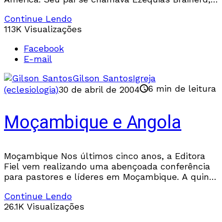
um advogado, e sua mãe, Dorothy
Continue Lendo
113K Visualizações
Facebook
E-mail
Gilson Santos
Igreja
6 min de leitura
(eclesiologia)
30 de abril de 2004
Moçambique e Angola
Moçambique Nos últimos cinco anos, a Editora
Fiel vem realizando uma abençoada conferência
para pastores e líderes em Moçambique. A quinta
conferência anual aconteceu nos dias 27 a 30 de
Continue Lendo
26.1K Visualizações