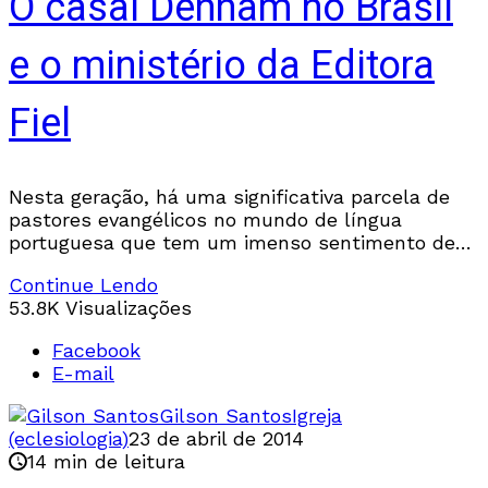
O casal Denham no Brasil
e o ministério da Editora
Fiel
Nesta geração, há uma significativa parcela de
pastores evangélicos no mundo de língua
portuguesa que tem um imenso sentimento de
gratidão a Deus pelo ministério da Editora Fiel, o
Continue Lendo
qual
53.8K Visualizações
Facebook
E-mail
Gilson Santos
Igreja
(eclesiologia)
23 de abril de 2014
14 min de leitura