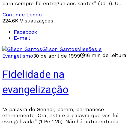
para sempre foi entregue aos santos” (Jd 3). Uma
das palavras mais freqüentes na Bíblia
Continue Lendo
224.6K Visualizações
Facebook
E-mail
Gilson Santos
Missões e
16 min de leitura
Evangelismo
30 de abril de 1999
Fidelidade na
evangelização
“A palavra do Senhor, porém, permanece
eternamente. Ora, esta é a palavra que vos foi
evangelizada.” (1 Pe 1.25). Não há outra entrada
para o céu, exceto a estreita passagem