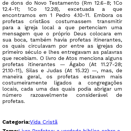
de dons do Novo Testamento (Rm 12.6-8; 1Co
12.4-11; 1Co 12.28), excetuada a que
encontramos em 1 Pedro 4.10-11. Embora os
profetas cristãos costumassem transmitir
para a igreja local a que pertenciam uma
mensagem que o próprio Deus colocara em
sua boca, também havia profetas itinerantes,
os quais circulavam por entre as igrejas do
primeiro século e lhes entregavam as palavras
que recebiam. O livro de Atos menciona alguns
profetas itinerantes — Ágabo (At 11.27-28;
21.10-11), Silas e Judas (At 15.32) —, mas, de
maneira geral, os profetas estavam mais
costumeiramente ligados a congregações
locais, cada uma das quais podia abrigar um
número razoavelmente considerável de
profetas.
Categoria:
Vida Cristã
Tema:
Livro Profetas: a verdade bíblica sobre a