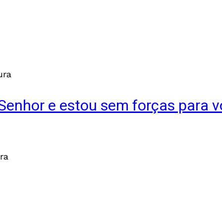
ura
enhor e estou sem forças para vo
ura