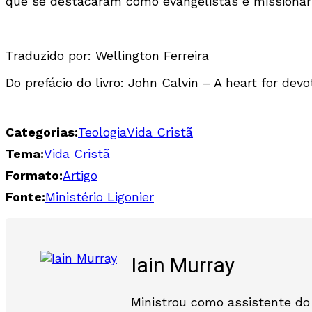
que se destacaram como evangelistas e missionár
Traduzido por: Wellington Ferreira
Do prefácio do livro: John Calvin – A heart for devo
Categorias:
Teologia
Vida Cristã
Tema:
Vida Cristã
Formato:
Artigo
Fonte:
Ministério Ligonier
Iain Murray
Ministrou como assistente do 