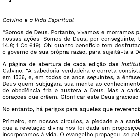
Calvino e a Vida Espiritual
“Somos de Deus. Portanto, vivamos e morramos p
nossas ações. Somos de Deus, por conseguinte, t
14.8; 1 Co 6.19). Oh! quanto benefício tem desfr
o governo de sua própria razão, para sujeitá-la a D
A página de abertura de cada edição das
Instit
Calvino: “A sabedoria verdadeira e correta consi
em 1536, e, em todos os anos seguintes, a ênfas
Deus quem subjugara sua mente ao conhecimento 
de obediência fria e austera a Deus. Mas a car
corações que crêem. Glorificar este Deus gracios
No entanto, há perigos para aqueles que reverenc
Primeiro, em nossos círculos, a piedade e a sant
que a revelação divina nos foi dada em proposiçõ
incorporamos à vida. O evangelho propagou-se pe