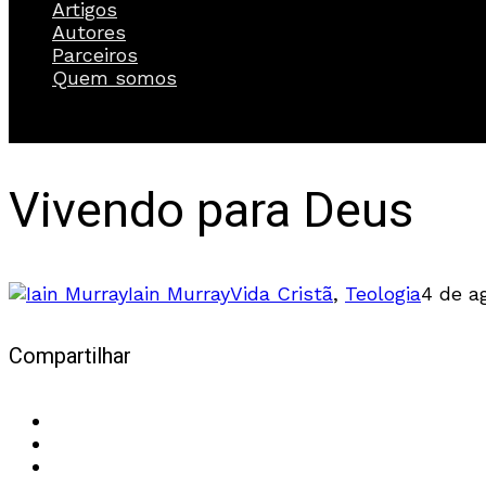
Artigos
Autores
Parceiros
Quem somos
Vivendo para Deus
Iain Murray
Vida Cristã
,
Teologia
4 de a
Compartilhar