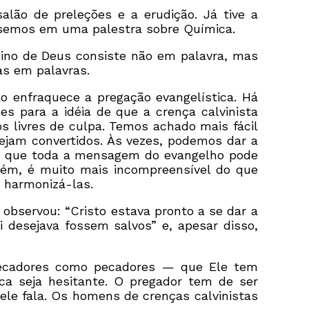
lão de preleções e a erudição. Já tive a
éssemos em uma palestra sobre Química.
eino de Deus consiste não em palavra, mas
as em palavras.
 enfraquece a pregação evangelística. Há
 para a idéia de que a crença calvinista
 livres de culpa. Temos achado mais fácil
ejam convertidos. Às vezes, podemos dar a
de que toda a mensagem do evangelho pode
rém, é muito mais incompreensível do que
 harmonizá-las.
 observou: “Cristo estava pronto a se dar a
 desejava fossem salvos” e, apesar disso,
pecadores como pecadores — que Ele tem
ca seja hesitante. O pregador tem de ser
ele fala. Os homens de crenças calvinistas