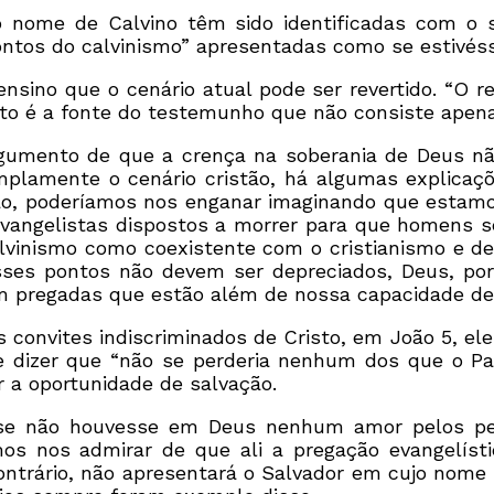
 nome de Calvino têm sido identificadas com o sa
 pontos do calvinismo” apresentadas como se estiv
sino que o cenário atual pode ser revertido. “O r
anto é a fonte do testemunho que não consiste apen
gumento de que a crença na soberania de Deus não
amente o cenário cristão, há algumas explicações
ão, poderíamos nos enganar imaginando que estamos
evangelistas dispostos a morrer para que homens s
alvinismo como coexistente com o cristianismo e 
Esses pontos não devem ser depreciados, Deus, po
m pregadas que estão além de nossa capacidade de
s convites indiscriminados de Cristo, em João 5, ele
e dizer que “não se perderia nenhum dos que o Pai
 a oportunidade de salvação.
o se não houvesse em Deus nenhum amor pelos 
os nos admirar de que ali a pregação evangelísti
ntrário, não apresentará o Salvador em cujo nome 