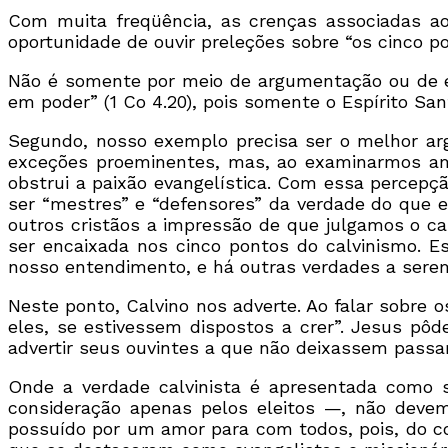
Com muita freqüência, as crenças associadas ao
oportunidade de ouvir preleções sobre “os cinco
Não é somente por meio de argumentação ou de en
em poder” (1 Co 4.20), pois somente o Espírito S
Segundo, nosso exemplo precisa ser o melhor ar
exceções proeminentes, mas, ao examinarmos ampl
obstrui a paixão evangelística. Com essa percepç
ser “mestres” e “defensores” da verdade do que 
outros cristãos a impressão de que julgamos o c
ser encaixada nos cinco pontos do calvinismo. 
nosso entendimento, e há outras verdades a sere
Neste ponto, Calvino nos adverte. Ao falar sobre o
eles, se estivessem dispostos a crer”. Jesus pôd
advertir seus ouvintes a que não deixassem passar
Onde a verdade calvinista é apresentada com
consideração apenas pelos eleitos —, não devem
possuído por um amor para com todos, pois, do co