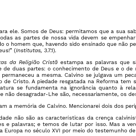
ara ele. Somos de Deus: permitamos que a sua sab
odas as partes de nossa vida devem se empenhar p
utado o homem que, havendo sido ensinado que não 
eus!” (
Institutas,
3.7.1).
utas da Religião Cristã
estampa as palavras que sã
ste de duas partes: o conhecimento de Deus e o de
e permaneceu a mesma. Calvino se julgava um peca
de Cristo. A piedade resgatada na Reforma tem si
icatura se fundamenta na ignorância quanto à rel
o e não desagradar-Lhe são, necessariamente, os de
iam a memória de Calvino. Mencionarei dois dos pe
idade não são as características da crença calvin
es e palavras; e temos de lutar por isso. Mas a v
la Europa no século XVI por meio do testemunho d