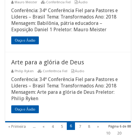
Mauro Meister
Conferência Fiel
Áudio
Conferência: 34ª Conferência Fiel para Pastores e
Líderes – Brasil Tema: Transformados Ano: 2018
Mensagem: Babilônia, pátria educadora –
Exposição Daniel 1 Preletor: Mauro Meister
Ouça o Áudio
Arte para a glória de Deus
Philip Ryken
Conferência Fiel
Áudio
Conferência: 34ª Conferência Fiel para Pastores e
Líderes – Brasil Tema: Transformados Ano: 2018
Mensagem: Arte para a glória de Deus Preletor:
Philip Ryken
Ouça o Áudio
6
« Primeira
...
«
4
5
7
8
»
Página 6 de 88
10
20