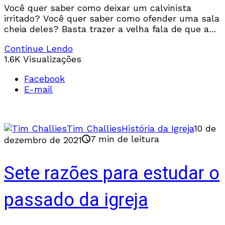
Você quer saber como deixar um calvinista
irritado? Você quer saber como ofender uma sala
cheia deles? Basta trazer a velha fala de que a
teologia Reformada é incompatível com
Continue Lendo
evangelismo. Nós todos já ouvimos isso, já lemos
1.6K Visualizações
isso e rejeitamos isso.
Facebook
E-mail
Tim Challies
História da Igreja
10 de
7 min de leitura
dezembro de 2021
Sete razões para estudar o
passado da igreja