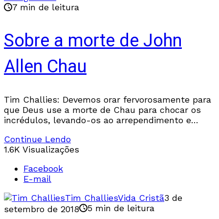
7 min de leitura
Sobre a morte de John
Allen Chau
Tim Challies: Devemos orar fervorosamente para
que Deus use a morte de Chau para chocar os
incrédulos, levando-os ao arrependimento e
chocar os crentes como você e eu, levando-nos a
Continue Lendo
uma obediência maior e mais profunda.
1.6K Visualizações
Facebook
E-mail
Tim Challies
Vida Cristã
3 de
5 min de leitura
setembro de 2018