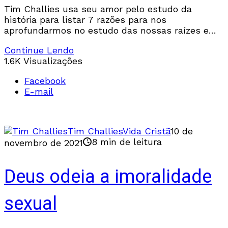
Tim Challies usa seu amor pelo estudo da
história para listar 7 razões para nos
aprofundarmos no estudo das nossas raízes e
entendermos melhor a história da Igreja, seus
Continue Lendo
erros, seus acertos e seus personagens.
1.6K Visualizações
Facebook
E-mail
Tim Challies
Vida Cristã
10 de
8 min de leitura
novembro de 2021
Deus odeia a imoralidade
sexual