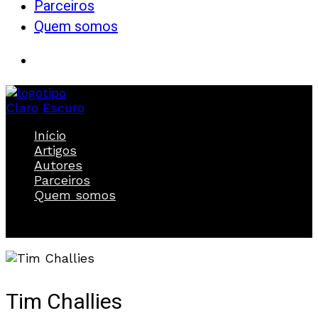
Parceiros
Quem somos
Claro
Escuro
Início
Artigos
Autores
Parceiros
Quem somos
Tim Challies