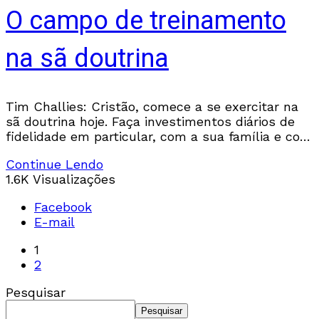
O campo de treinamento
na sã doutrina
Tim Challies: Cristão, comece a se exercitar na
sã doutrina hoje. Faça investimentos diários de
fidelidade em particular, com a sua família e com
a sua igreja. Assim, você será ‘capacitado para
Continue Lendo
toda boa obra’, pronto para sustentar a verdade
1.6K Visualizações
imutável de Deus e rejeitar qualquer doutrina
mortal.
Facebook
E-mail
1
2
Pesquisar
Pesquisar