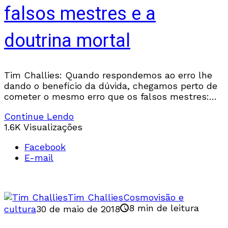
falsos mestres e a
doutrina mortal
Tim Challies: Quando respondemos ao erro lhe
dando o benefício da dúvida, chegamos perto de
cometer o mesmo erro que os falsos mestres:
mascarar o erro como se fosse a verdade. Como
Continue Lendo
Jesus, devemos amar a verdade e amar as
1.6K Visualizações
pessoas o suficiente para chamarmos o erro do
que ele é.
Facebook
E-mail
Tim Challies
Cosmovisão e
8 min de leitura
cultura
30 de maio de 2018