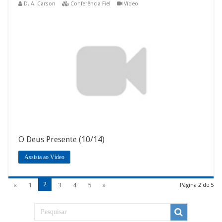
D. A. Carson
Conferência Fiel
Vídeo
O Deus Presente (10/14)
Assista ao Vídeo
2
«
1
3
4
5
»
Página 2 de 5