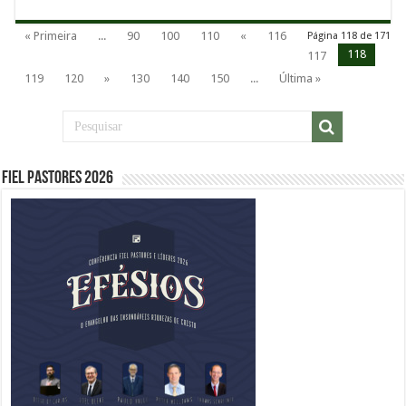
« Primeira
...
90
100
110
«
116
Página 118 de 171
118
117
119
120
»
130
140
150
...
Última »
Fiel Pastores 2026