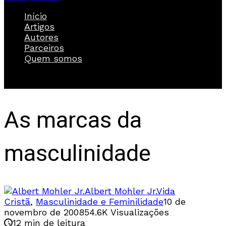
Início
Artigos
Autores
Parceiros
Quem somos
As marcas da
masculinidade
Albert Mohler Jr.
Vida
Cristã
,
Masculinidade e Feminilidade
10 de
novembro de 2008
54.6K Visualizações
12 min de leitura