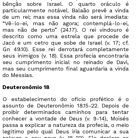
bênção sobre Israel. O quarto oráculo é
particularmente notável. Balaão prevê a vinda
de um rei; mas essa vinda não será imediata:
“Vê-lo-ei, mas não agora; contemplá-lo-ei,
mas não de perto” (24.17). O rei vindouro é
descrito como uma estrela que procede de
Jacó e um cetro que sobe de Israel (v. 17; cf.
Gn 49.10). Esse rei derrotará completamente
seus inimigos (v. 18). Essa profecia encontraria
seu cumprimento inicial no reinado de Davi,
mas seu cumprimento final aguardaria a vinda
do Messias.
Deuteronômio 18
O estabelecimento do ofício profético é o
assunto de Deuteronômio 18.15-22. Depois de
proibir determinados caminhos para tentar
conhecer a vontade de Deus (v. 9-14), Moisés
passa a explicar a natureza da profecia, o meio
legítimo pelo qual Deus iria comunicar a sua
palavra a seu povo (v. 15-22). Ele declara ao