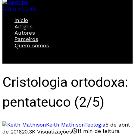
Claro
Escuro
Início
Artigos
Autores
Parceiros
Quem somos
Cristologia ortodoxa:
pentateuco (2/5)
Keith Mathison
Teologia
5 de abril
11 min de leitura
de 2016
20.3K Visualizações