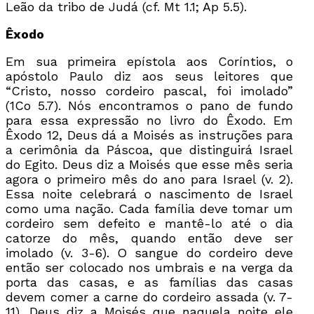
Leão da tribo de Judá (cf. Mt 1.1; Ap 5.5).
Êxodo
Em sua primeira epístola aos Coríntios, o
apóstolo Paulo diz aos seus leitores que
“Cristo, nosso cordeiro pascal, foi imolado”
(1Co 5.7). Nós encontramos o pano de fundo
para essa expressão no livro do Êxodo. Em
Êxodo 12, Deus dá a Moisés as instruções para
a cerimônia da Páscoa, que distinguirá Israel
do Egito. Deus diz a Moisés que esse mês seria
agora o primeiro mês do ano para Israel (v. 2).
Essa noite celebrará o nascimento de Israel
como uma nação. Cada família deve tomar um
cordeiro sem defeito e mantê-lo até o dia
catorze do mês, quando então deve ser
imolado (v. 3-6). O sangue do cordeiro deve
então ser colocado nos umbrais e na verga da
porta das casas, e as famílias das casas
devem comer a carne do cordeiro assada (v. 7-
11). Deus diz a Moisés que naquela noite ele