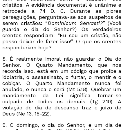
cristãos. A evidência documental é unânime e
retrocede a 74 D. C. Durante as piores
perseguições, perguntava-se aos suspeitos de
serem cristãos: “
Dominicum Servasti?
” (Você
guarda o dia do Senhor?) Os verdadeiros
crentes respondiam: “Eu sou um cristão, não
posso deixar de fazer isso!” O que os crentes
responderiam hoje?
8. É realmente imoral não guardar o Dia do
Senhor. O Quarto Mandamento, que nos
recorda isso, está em um código que proíbe a
idolatria, o assassinato, o furtar, o mentir e o
cobiçar. O Quarto Mandamento nunca foi
anulado, e nunca o será (Mt 5.18). Quebrar um
mandamento da Lei significa tornar-se
culpado de todos os demais (Tg 2.10). A
violação do dia de descanso traz o juízo de
Deus (Ne 13. 15-22).
9. O domingo, o dia do Senhor, é um dia de