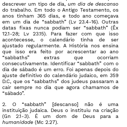
descrever um tipo de dia,
um dia de descanso
do trabalho. Em todo o Antigo Testamento, os
anos tinham 365 dias, e todo ano começava
em um dia de “sabbath” (Lv 23.4-16). Outras
datas fixas nunca podiam ser “sabbath” (Êx
12.1-28; Lv 23.15). Para fazer com que isso
acontecesse, o calendário tinha de ser
ajustado regularmente. A História nos ensina
que isso era feito por acrescentar ao ano
“sabbaths” extras que ocorriam
consecutivamente. Identificar “sabbath” com o
dia de sábado é um erro. Foi apenas depois do
ajuste definitivo do calendário judaico, em 359
D.C, que os “sabbaths” dos judeus passaram a
cair sempre no dia que agora chamamos de
“sábado”.
2. O “sabbath” [descanso] não é uma
instituição judaica. Deus o instituiu na criação
(Gn 2.1-3). É um dom de Deus para a
humanidade
(Mc 2.27).