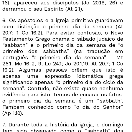
18), apareceu aos discípulos (Jo 20.19, 26) e
derramou o seu Espírito (At 2.1).
6. Os apóstolos e a igreja primitiva guardavam
com distinção o primeiro dia da semana (At
20.7; 1 Co 16.2). Para evitar confusão, o Novo
Testamento Grego chama o sábado judaico de
“sabbath” e o primeiro dia da semana de “o
primeiro dos sabbaths” (na tradução em
português “o primeiro dia da semana” – Mt
28.1; Mc 16 2, 9; Lc 24.1; Jo 20.1,19; At 20.7; 1 Co
16.2). Algumas pessoas crêem que isto é
apenas uma expressão idiomática grega
significando apenas “o primeiro dia do ciclo da
semana”. Contudo, não existe quase nenhuma
evidência para isto. Temos de encarar os fatos:
o primeiro dia da semana é um “sabbath”.
Também conhecido como “o dia do Senhor”
(Ap 1.10).
7. Durante toda a história da igreja, o domingo
tem sido observado como o “sabbath” dos