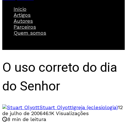
Início
Artigos
Autores
Parceiros
Quem somos
O uso correto do dia
do Senhor
Stuart Olyott
Igreja (eclesiologia)
12
de julho de 2006
46.1K Visualizações
8 min de leitura