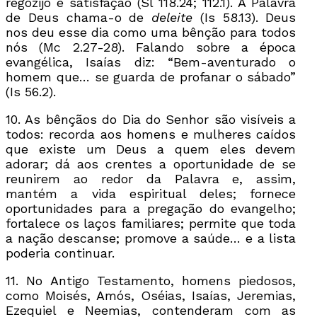
regozijo e satisfação (Sl 118.24; 112.1). A Palavra
de Deus chama-o de
deleite
(Is 58.13). Deus
nos deu esse dia como uma bênção para todos
nós (Mc 2.27-28). Falando sobre a época
evangélica, Isaías diz: “Bem-aventurado o
homem que… se guarda de profanar o sábado”
(Is 56.2).
10. As bênçãos do Dia do Senhor são visíveis a
todos: recorda aos homens e mulheres caídos
que existe um Deus a quem eles devem
adorar; dá aos crentes a oportunidade de se
reunirem ao redor da Palavra e, assim,
mantém a vida espiritual deles; fornece
oportunidades para a pregação do evangelho;
fortalece os laços familiares; permite que toda
a nação descanse; promove a saúde… e a lista
poderia continuar.
11. No Antigo Testamento, homens piedosos,
como Moisés, Amós, Oséias, Isaías, Jeremias,
Ezequiel e Neemias, contenderam com as