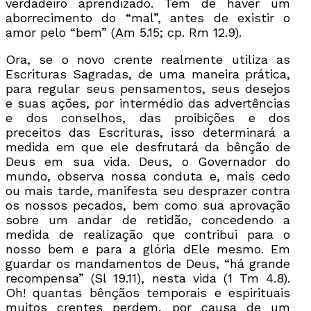
verdadeiro aprendizado. Tem de haver um
aborrecimento do “mal”, antes de existir o
amor pelo “bem” (Am 5.15; cp. Rm 12.9).
Ora, se o novo crente realmente utiliza as
Escrituras Sagradas, de uma maneira prática,
para regular seus pensamentos, seus desejos
e suas ações, por intermédio das advertências
e dos conselhos, das proibições e dos
preceitos das Escrituras, isso determinará a
medida em que ele desfrutará da bênção de
Deus em sua vida. Deus, o Governador do
mundo, observa nossa conduta e, mais cedo
ou mais tarde, manifesta seu desprazer contra
os nossos pecados, bem como sua aprovação
sobre um andar de retidão, concedendo a
medida de realização que contribui para o
nosso bem e para a glória dEle mesmo. Em
guardar os mandamentos de Deus, “há grande
recompensa” (Sl 19.11), nesta vida (1 Tm 4.8).
Oh! quantas bênçãos temporais e espirituais
muitos crentes perdem, por causa de um