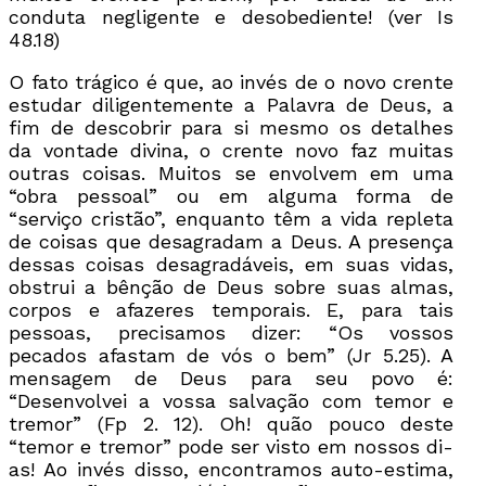
conduta negligente e desobediente! (ver Is
48.18)
O fato trágico é que, ao invés de o novo crente
estudar diligentemente a Palavra de Deus, a
fim de descobrir para si mesmo os detalhes
da vontade divina, o crente novo faz muitas
outras coisas. Muitos se envolvem em uma
“obra pessoal” ou em alguma forma de
“serviço cristão”, enquanto têm a vida repleta
de coisas que desagradam a Deus. A presença
dessas coisas desagradáveis, em suas vidas,
obstrui a bênção de Deus sobre suas almas,
corpos e afazeres temporais. E, para tais
pessoas, precisamos dizer: “Os vossos
pecados afastam de vós o bem” (Jr 5.25). A
mensagem de Deus para seu povo é:
“Desenvolvei a vossa salvação com temor e
tremor” (Fp 2. 12). Oh! quão pouco deste
“temor e tremor” pode ser visto em nossos di-
as! Ao invés disso, encontramos auto-estima,