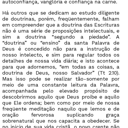
autoconfiança, vanglória e confiança na carne.
Há outros que se dedicam ao estudo diligente
de doutrinas, porém, freqüentemente, falham
em compreender que a doutrina das Escrituras
não é uma série de proposições intelectuais, e
sim a doutrina “segundo a piedade”. A
“doutrina” ou “ensino” da santa Palavra de
Deus é concedido não para a instrução de
nosso intelecto, e sim para regular todos os
detalhes de nossa vida diária; e isto acontece
para que adornemos, “em todas as coisas, a
doutrina de Deus, nosso Salvador” (Tt 2.10).
Mas isso pode se realizar tão-somente por
meio de uma constante leitura da Palavra,
acompanhada pelo elevado propósito de
descobrirmos aquilo que Deus proíbe e aquilo
que Ele ordena; bem como por meio de nossa
freqüente meditação naquilo que lemos e de
oração fervorosa suplicando graça
sobrenatural que nos capacita a obedecer. Se
no início de sua vida cristã, o novo crente não