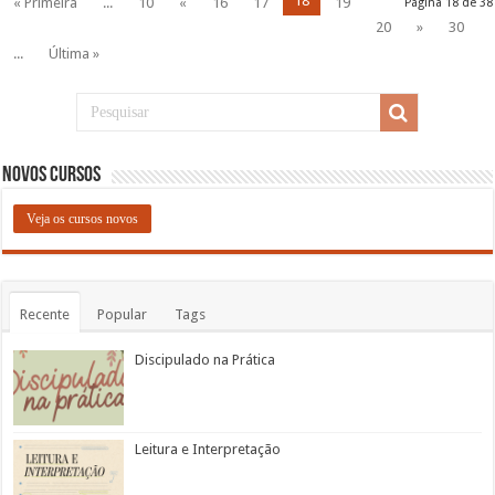
18
« Primeira
...
10
«
16
17
19
Página 18 de 38
20
»
30
...
Última »
Novos Cursos
Veja os cursos novos
Recente
Popular
Tags
Discipulado na Prática
Leitura e Interpretação