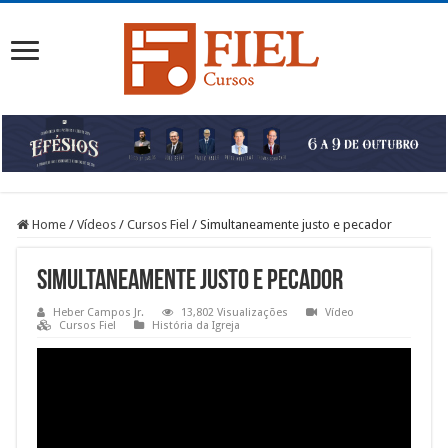
Home
/
Vídeos
/
Cursos Fiel
/
Simultaneamente justo e pecador
Simultaneamente justo e pecador
Heber Campos Jr.
13,802 Visualizações
Vídeo
Cursos Fiel
História da Igreja