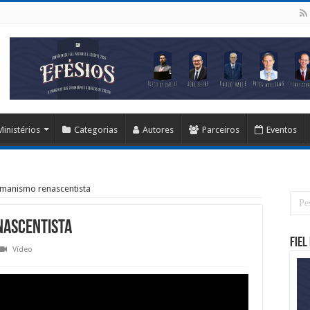
Ministérios
Categorias
Autores
Parceiros
Eventos
umanismo renascentista
nascentista
Fiel
Vídeo