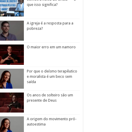
que isso significa?
A igreja é a resposta para a
pobreza?
O maior erro em um namoro
Por que o deísmo terapêutico
e moralista é um beco sem
saída
Os anos de solteiro são um
presente de Deus
A origem do movimento pró-
autoestima