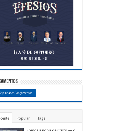
çamentos
eja nossos lançamentos
cente
Popular
Tags
Somos a noiva de Cristo — o