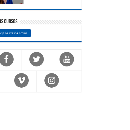
os Cursos
eja os cursos novos