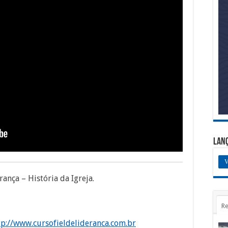
Lan
V
ança – História da Igreja.
Re
tp://www.cursofieldelideranca.com.br