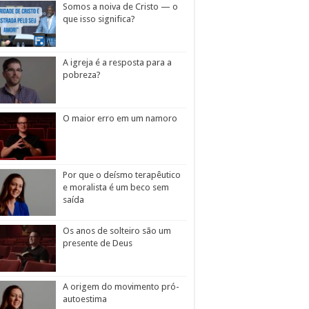
Somos a noiva de Cristo — o
que isso significa?
A igreja é a resposta para a
pobreza?
O maior erro em um namoro
Por que o deísmo terapêutico
e moralista é um beco sem
saída
Os anos de solteiro são um
presente de Deus
A origem do movimento pró-
autoestima