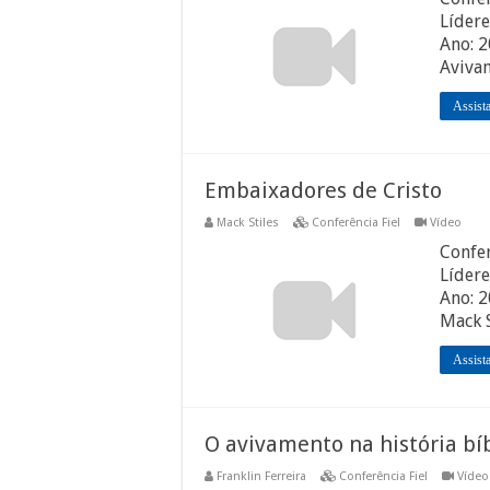
Lídere
Ano: 
Avivam
Assist
Embaixadores de Cristo
Mack Stiles
Conferência Fiel
Vídeo
Confer
Lídere
Ano: 
Mack S
Assist
O avivamento na história bíb
Franklin Ferreira
Conferência Fiel
Vídeo