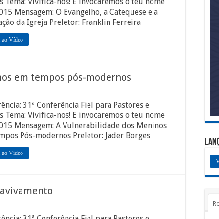
s Tema: Vivifica-nos! E invocaremos o teu nome
2015 Mensagem: O Evangelho, a Catequese e a
ção da Igreja Preletor: Franklin Ferreira
a ao Vídeo
inos em tempos pós-modernos
ência: 31ª Conferência Fiel para Pastores e
s Tema: Vivifica-nos! E invocaremos o teu nome
2015 Mensagem: A Vulnerabilidade dos Meninos
mpos Pós-modernos Preletor: Jader Borges
Lan
a ao Vídeo
V
e avivamento
Re
ência: 31ª Conferência Fiel para Pastores e