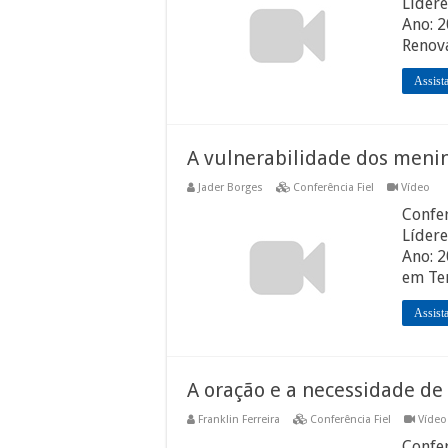
Lídere
Ano: 
Renova
Assist
A vulnerabilidade dos men
Jader Borges
Conferência Fiel
Vídeo
Confer
Lídere
Ano: 
em Te
Assist
A oração e a necessidade d
Franklin Ferreira
Conferência Fiel
Vídeo
Confer