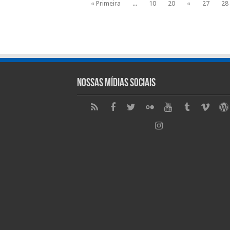
« Primeira
...
10
20
«
27
28
Nossas Mídias Sociais