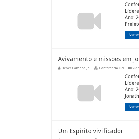
Confer
Lídere
Ano: 
Prelet
Assist
Avivamento e missões em J
Heber Campos Jr.
Conferência Fiel
Víd
Confer
Lídere
Ano: 
Jonath
Assist
Um Espírito vivificador