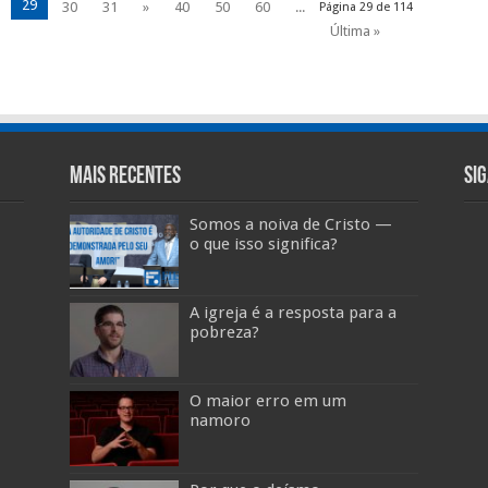
29
30
31
»
40
50
60
...
Página 29 de 114
Última »
Mais Recentes
Si
Somos a noiva de Cristo —
o que isso significa?
A igreja é a resposta para a
pobreza?
O maior erro em um
namoro