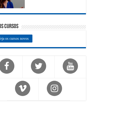
os Cursos
eja os cursos novos