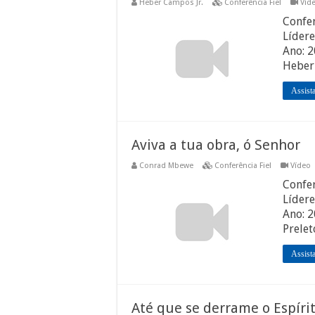
Heber Campos Jr.
Conferência Fiel
Víd
Confer
Lídere
Ano: 2
Heber
Assist
Aviva a tua obra, ó Senhor
Conrad Mbewe
Conferência Fiel
Vídeo
Confer
Lídere
Ano: 
Prele
Assist
Até que se derrame o Espírit