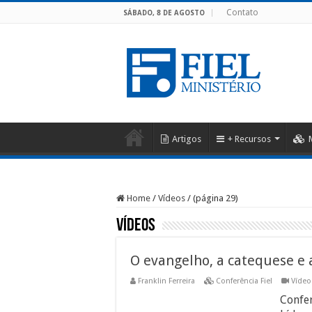
Contato
SÁBADO, 8 DE AGOSTO
Artigos
+ Recursos
Home
/
Vídeos
/
(página 29)
Vídeos
O evangelho, a catequese e 
Franklin Ferreira
Conferência Fiel
Vídeo
Confer