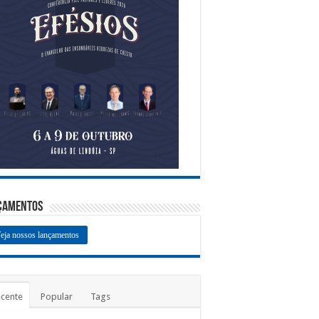
çamentos
eja nossos lançamentos
cente
Popular
Tags