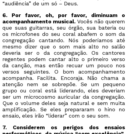
“audiência” de um só – Deus.
6. Por favor, oh, por favor, diminuam o
acompanhamento musical.
Vocês não querem
que suas guitarras, seu órgão, sua bateria ou
os microfones do seu coral abafem o som da
congregação cantando. Nós poderíamos até
mesmo dizer que o som mais alto no salão
deveria ser o da congregação. Os cantores
regentes podem cantar alto o primeiro verso
da canção, mas então recuar um pouco nos
versos seguintes. O bom acompanhamento
acompanha. Facilita. Encoraja. Não chama a
atenção nem se sobrepõe. Se um pequeno
grupo ou coral está liderando, eles deveriam
ser um microcosmo auricular da congregação.
Que o volume deles seja natural e sem muita
amplificação. Se eles prepararam o hino no
ensaio, eles irão “liderar” com o seu som.
7. Considerem os perigos dos ensaios
performáticos, da música “com excelência”,