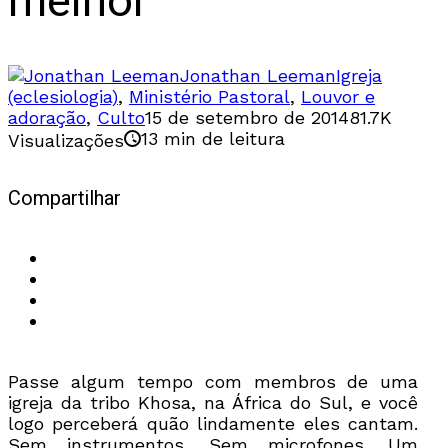
melhor
Jonathan Leeman
Igreja
(eclesiologia)
,
Ministério Pastoral
,
Louvor e
adoração
,
Culto
15 de setembro de 2014
81.7K
13 min de leitura
Visualizações
Compartilhar
Passe algum tempo com membros de uma
igreja da tribo Khosa, na África do Sul, e você
logo perceberá quão lindamente eles cantam.
Sem instrumentos. Sem microfones. Um