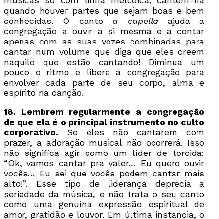
músicas só com linha melódica; cantem-na
quando houver partes que sejam boas e bem
conhecidas. O canto
a capella
ajuda a
congregação a ouvir a si mesma e a contar
apenas com as suas vozes combinadas para
cantar num volume que diga que eles creem
naquilo que estão cantando! Diminua um
pouco o ritmo e libere a congregação para
envolver cada parte de seu corpo, alma e
espírito na canção.
18. Lembrem regularmente a congregação
de que ela é o principal instrumento no culto
corporativo.
Se eles não cantarem com
prazer, a adoração musical não ocorrerá. Isso
não significa agir como um líder de torcida:
“Ok, vamos cantar pra valer… Eu quero ouvir
vocês… Eu sei que vocês podem cantar mais
alto!”. Esse tipo de liderança deprecia a
seriedade da música, e não trata o seu canto
como uma genuína expressão espiritual de
amor, gratidão e louvor. Em última instancia, o