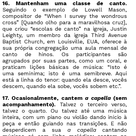
16. Mantenham uma classe de canto.
Seguindo o exemplo de Lowell Mason,
compositor de “When I survey the wondrous
cross” [Quando olho para a maravilhosa cruz],
que criou “escolas de canto” na igreja, Justin
Leighty, um membro da igreja Third Avenue
Baptist Church, em Louisville, EUA, oferece à
sua própria congregação uma aula mensal de
canto de hinos. Os participantes são
agrupados por suas partes, como um coral, e
praticam lições básicas de música: “Isto é
uma semínima; isto é uma semibreve. Aqui
está a linha do tenor: quando ela desce, vocês
descem, quando ela sobe, vocês sobem etc.”.
17. Ocasionalmente, cantem
a capella
(sem
acompanhamento).
Talvez o terceiro verso,
talvez o quarto. Ou talvez até uma música
inteira, com um piano ou violão dando início à
peça e então guiando nas transições. E não
desperdicem a sua
a capella
cantando