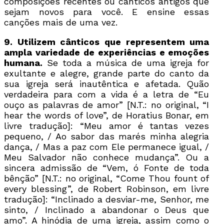
composições recentes ou cânticos antigos que
sejam novos para você. E ensine essas
canções mais de uma vez.
9. Utilizem cânticos que representem uma
ampla variedade de experiências e emoções
humana.
Se toda a música de uma igreja for
exultante e alegre, grande parte do canto da
sua igreja será inautêntica e afetada. Quão
verdadeira para com a vida é a letra de “Eu
ouço as palavras de amor” [N.T.: no original, “I
hear the words of love”, de Horatius Bonar, em
livre tradução]: “Meu amor é tantas vezes
pequeno, / Ao sabor das marés minha alegria
dança, / Mas a paz com Ele permanece igual, /
Meu Salvador não conhece mudança”. Ou a
sincera admissão de “Vem, ó Fonte de toda
bênção” [N.T.: no original, “Come Thou fount of
every blessing”, de Robert Robinson, em livre
tradução]: “Inclinado a desviar-me, Senhor, me
sinto, / Inclinado a abandonar o Deus que
amo”. A hinódia de uma igreja, assim como o