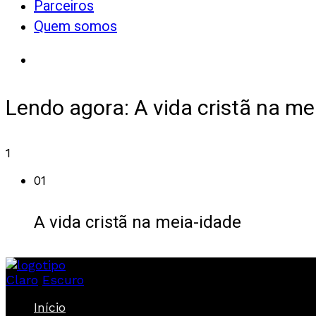
Parceiros
Quem somos
Lendo agora:
A vida cristã na me
1
01
A vida cristã na meia-idade
Claro
Escuro
Início