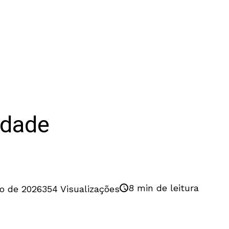
idade
ra um cristão
8 min de leitura
o de 2026
354 Visualizações