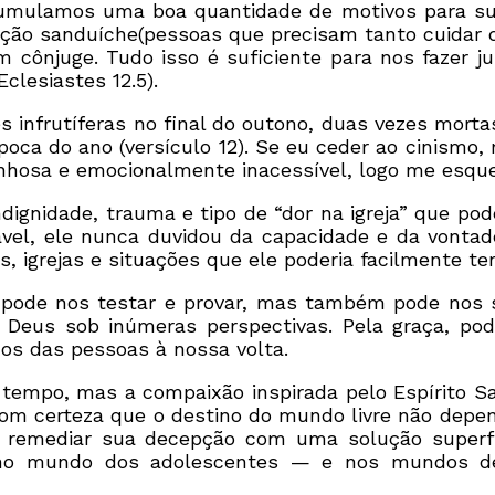
umulamos uma boa quantidade de motivos para su
ação sanduíche(pessoas que precisam tanto cuidar d
m cônjuge. Tudo isso é suficiente para nos fazer 
Eclesiastes 12.5).
s infrutíferas no final do outono, duas vezes morta
poca do ano (versículo 12). Se eu ceder ao cinismo
nhosa e emocionalmente inacessível, logo me esquec
dignidade, trauma e tipo de “dor na igreja” que po
el, ele nunca duvidou da capacidade e da vontade
grejas e situações que ele poderia facilmente ter 
 pode nos testar e provar, mas também pode nos s
Deus sob inúmeras perspectivas. Pela graça, pod
os das pessoas à nossa volta.
 tempo, mas a compaixão inspirada pelo Espírito 
 certeza que o destino do mundo livre não depend
 remediar sua decepção com uma solução superfi
ar no mundo dos adolescentes — e nos mundos d