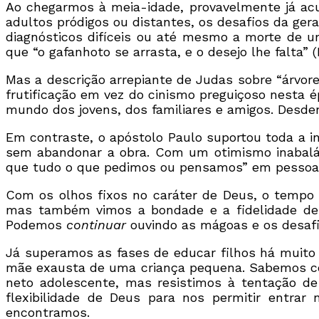
Ao chegarmos à meia-idade, provavelmente já ac
adultos pródigos ou distantes, os desafios da ger
diagnósticos difíceis ou até mesmo a morte de u
que “o gafanhoto se arrasta, e o desejo lhe falta” (
Mas a descrição arrepiante de Judas sobre “árvore
frutificação em vez do cinismo preguiçoso nesta é
mundo dos jovens, dos familiares e amigos. Desde
Em contraste, o apóstolo Paulo suportou toda a in
sem abandonar a obra. Com um otimismo inabaláv
que tudo o que pedimos ou pensamos” em pessoas, i
Com os olhos fixos no caráter de Deus, o tempo
mas também vimos a bondade e a fidelidade de 
Podemos
continuar
ouvindo as mágoas e os desafi
Já superamos as fases de educar filhos há muito
mãe exausta de uma criança pequena. Sabemos com
neto adolescente, mas resistimos à tentação de
flexibilidade de Deus para nos permitir entr
encontramos.