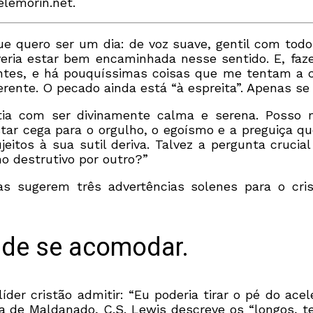
elemorin.net.
quero ser um dia: de voz suave, gentil com todos
everia estar bem encaminhada nesse sentido. E, fa
es, e há pouquíssimas coisas que me tentam a c
rente. O pecado ainda está “à espreita”. Apenas se
atia com ser divinamente calma e serena. Posso
tar cega para o orgulho, o egoísmo e a preguiça q
itos à sua sutil deriva. Talvez a pergunta crucial
o destrutivo por outro?”
as sugerem três advertências solenes para o cri
 de se acomodar.
er cristão admitir: “Eu poderia tirar o pé do acel
lica de Maldanado, C.S. Lewis descreve os “longos,