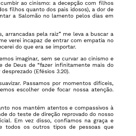
cumbir ao cinismo: a decepção com filhos
os filhos quanto dos pais idosos), a dor de
juntar a Salomão no lamento pelos dias em
s, arrancadas pela raiz” me leva a buscar a
, me verei incapaz de entrar com empatia no
erei do que era se importar.
demos imaginar, sem se curvar ao cinismo e
 de Deus de “fazer infinitamente mais do
desprezado (Efésios 3.20).
uavizar. Passamos por momentos difíceis,
emos escolher onde focar nossa atenção.
Santo nos mantém atentos e compassivos à
e do teste de direção reprovado do nosso
cial. Em vez disso, confiamos na graça e
e todos os outros tipos de pessoas que