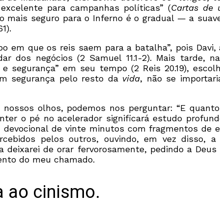
excelente para campanhas políticas” (
Cartas de 
nho mais seguro para o Inferno é o gradual — a sua
1).
o em que os reis saem para a batalha”, pois Davi, 
r dos negócios (2 Samuel 11.1-2). Mais tarde, na
e segurança” em seu tempo (2 Reis 20.19), escolh
 em segurança pelo resto da
vida
, não se importar
e nossos olhos, podemos nos perguntar: “E quan
er o pé no acelerador significará estudo profund
um devocional de vinte minutos com fragmentos de e
ebidos pelos outros, ouvindo, em vez disso, a v
ca deixarei de orar fervorosamente, pedindo a De
mento do meu chamado.
a ao cinismo.