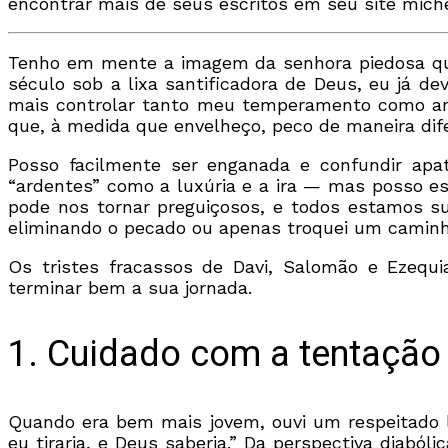
encontrar mais de seus escritos em seu site mich
Tenho em mente a imagem da senhora piedosa que 
século sob a lixa santificadora de Deus, eu já d
mais controlar tanto meu temperamento como ant
que, à medida que envelheço, peco de maneira dife
Posso facilmente ser enganada e confundir ap
“ardentes” como a luxúria e a ira — mas posso es
pode nos tornar preguiçosos, e todos estamos suje
eliminando o pecado ou apenas troquei um caminh
Os tristes fracassos de Davi, Salomão e Ezequi
terminar bem a sua jornada.
1. Cuidado com a tentação
Quando era bem mais jovem, ouvi um respeitado líd
eu tiraria, e Deus saberia.” Da perspectiva diabó