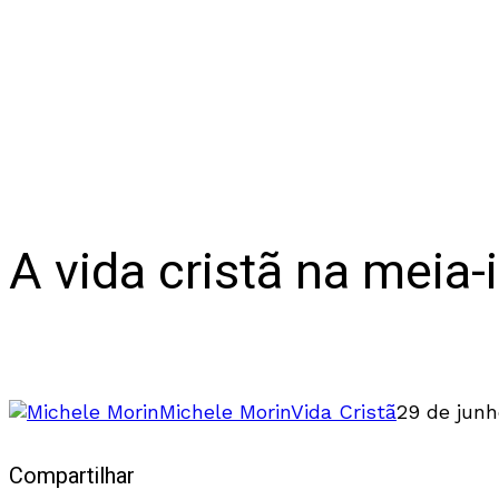
A vida cristã na meia-
Os perigos e os privilégios da meia-idade pa
Michele Morin
Vida Cristã
29 de junh
Compartilhar