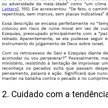
ou adversidade da meia-idade” como “um clima 
Letters
], 155). Ele acrescentou: “De fato, o cami
repentinas, sem marcos, sem placas indicativas” (6
Essa descrição se encaixa perfeitamente no “temp
colocou em risco de ruína moral em vez de cuida
Ezequias, preocupado principalmente com a “paz 
reinado. Aparentemente, se ele pudesse seguir
instrumento do julgamento de Deus sobre Israel.
Com os retrocessos de Davi e Ezequias diante d
acomodar ou vou perseverar?” Pessoalmente, mant
ministério, resistindo à tentação de improvisar 
reconheça os pecados sutis que passam desperc
pensamento, palavra e ação. Significará que nun
manter na batalha contra o pecado e no cumpri
2. Cuidado com a tendênci