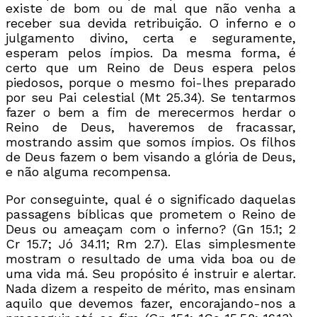
existe de bom ou de mal que não venha a
receber sua devida retribuição. O inferno e o
julgamento divino, certa e seguramente,
esperam pelos ímpios. Da mesma forma, é
certo que um Reino de Deus espera pelos
piedosos, porque o mesmo foi-lhes preparado
por seu Pai celestial (Mt 25.34). Se tentarmos
fazer o bem a fim de merecermos herdar o
Reino de Deus, haveremos de fracassar,
mostrando assim que somos ímpios. Os filhos
de Deus fazem o bem visando a glória de Deus,
e não alguma recompensa.
Por conseguinte, qual é o significado daquelas
passagens bíblicas que prometem o Reino de
Deus ou ameaçam com o inferno? (Gn 15.1; 2
Cr 15.7; Jó 34.11; Rm 2.7). Elas simplesmente
mostram o resultado de uma vida boa ou de
uma vida má. Seu propósito é instruir e alertar.
Nada dizem a respeito de mérito, mas ensinam
aquilo que devemos fazer, encorajando-nos a