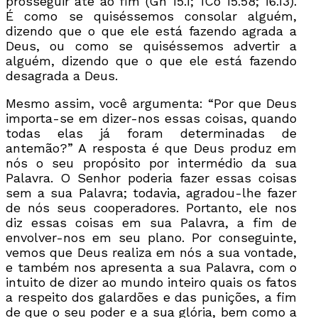
prosseguir até ao fim (Gn 15.1; 1Co 15.58; 16.13).
É como se quiséssemos consolar alguém,
dizendo que o que ele está fazendo agrada a
Deus, ou como se quiséssemos advertir a
alguém, dizendo que o que ele está fazendo
desagrada a Deus.
Mesmo assim, você argumenta: “Por que Deus
importa-se em dizer-nos essas coisas, quando
todas elas já foram determinadas de
antemão?” A resposta é que Deus produz em
nós o seu propósito por intermédio da sua
Palavra. O Senhor poderia fazer essas coisas
sem a sua Palavra; todavia, agradou-lhe fazer
de nós seus cooperadores. Portanto, ele nos
diz essas coisas em sua Palavra, a fim de
envolver-nos em seu plano. Por conseguinte,
vemos que Deus realiza em nós a sua vontade,
e também nos apresenta a sua Palavra, com o
intuito de dizer ao mundo inteiro quais os fatos
a respeito dos galardões e das punições, a fim
de que o seu poder e a sua glória, bem como a