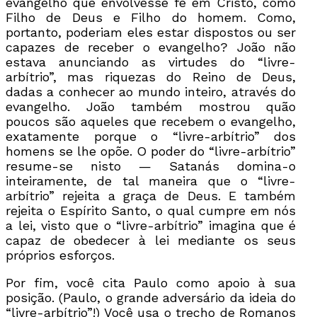
evangelho que envolvesse fé em Cristo, como
Filho de Deus e Filho do homem. Como,
portanto, poderiam eles estar dispostos ou ser
capazes de receber o evangelho? João não
estava anunciando as virtudes do “livre-
arbítrio”, mas riquezas do Reino de Deus,
dadas a conhecer ao mundo inteiro, através do
evangelho. João também mostrou quão
poucos são aqueles que recebem o evangelho,
exatamente porque o “livre-arbítrio” dos
homens se lhe opõe. O poder do “livre-arbítrio”
resume-se nisto — Satanás domina-o
inteiramente, de tal maneira que o “livre-
arbítrio” rejeita a graça de Deus. E também
rejeita o Espírito Santo, o qual cumpre em nós
a lei, visto que o “livre-arbítrio” imagina que é
capaz de obedecer à lei mediante os seus
próprios esforços.
Por fim, você cita Paulo como apoio à sua
posição. (Paulo, o grande adversário da ideia do
“livre-arbítrio”!) Você usa o trecho de Romanos