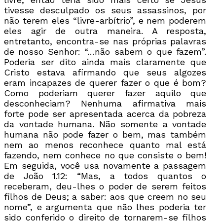
tivesse desculpado os seus assassinos, por
não terem eles “livre-arbítrio”, e nem poderem
eles agir de outra maneira. A resposta,
entretanto, encontra-se nas próprias palavras
de nosso Senhor: “…não sabem o que fazem”.
Poderia ser dito ainda mais claramente que
Cristo estava afirmando que seus algozes
eram incapazes de querer fazer o que é bom?
Como poderiam querer fazer aquilo que
desconheciam? Nenhuma afirmativa mais
forte pode ser apresentada acerca da pobreza
da vontade humana. Não somente a vontade
humana não pode fazer o bem, mas também
nem ao menos reconhece quanto mal está
fazendo, nem conhece no que consiste o bem!
Em seguida, você usa novamente a passagem
de João 1.12: “Mas, a todos quantos o
receberam, deu-lhes o poder de serem feitos
filhos de Deus; a saber: aos que creem no seu
nome”, e argumenta que não lhes poderia ter
sido conferido o direito de tornarem-se filhos