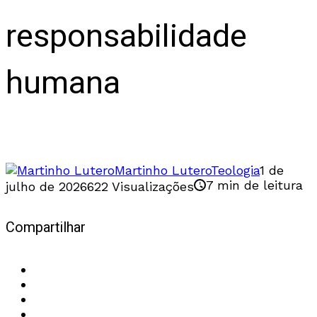
responsabilidade
humana
O Reino de Deus é herança, não conquista
Martinho Lutero
Teologia
1 de
7 min de leitura
julho de 2026
622 Visualizações
Compartilhar