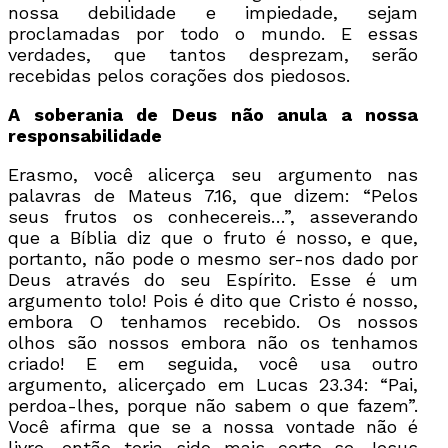
nossa debilidade e impiedade, sejam
proclamadas por todo o mundo. E essas
verdades, que tantos desprezam, serão
recebidas pelos corações dos piedosos.
A soberania de Deus não anula a nossa
responsabilidade
Erasmo, você alicerça seu argumento nas
palavras de Mateus 7.16, que dizem: “Pelos
seus frutos os conhecereis…”, asseverando
que a Bíblia diz que o fruto é nosso, e que,
portanto, não pode o mesmo ser-nos dado por
Deus através do seu Espírito. Esse é um
argumento tolo! Pois é dito que Cristo é nosso,
embora O tenhamos recebido. Os nossos
olhos são nossos embora não os tenhamos
criado! E em seguida, você usa outro
argumento, alicerçado em Lucas 23.34: “Pai,
perdoa-lhes, porque não sabem o que fazem”.
Você afirma que se a nossa vontade não é
livre, então teria sido mais certo se Jesus