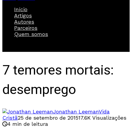
Início
Artigos
Autores
Parceiros
Quem somos
7 temores mortais:
desemprego
Jonathan Leeman
Vida
Cristã
25 de setembro de 2015
17.6K Visualizações
4 min de leitura