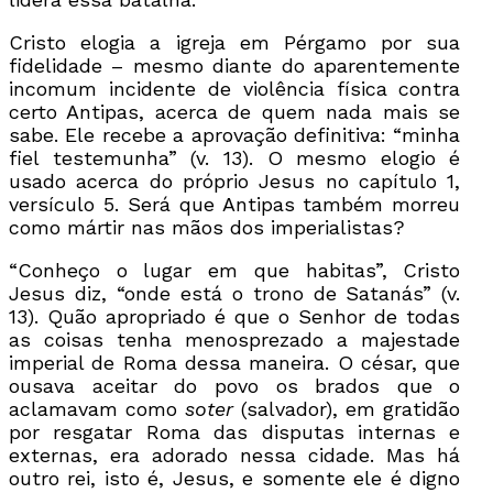
Cristo elogia a igreja em Pérgamo por sua
fidelidade – mesmo diante do aparentemente
incomum incidente de violência física contra
certo Antipas, acerca de quem nada mais se
sabe. Ele recebe a aprovação definitiva: “minha
fiel testemunha” (v. 13). O mesmo elogio é
usado acerca do próprio Jesus no capítulo 1,
versículo 5. Será que Antipas também morreu
como mártir nas mãos dos imperialistas?
“Conheço o lugar em que habitas”, Cristo
Jesus diz, “onde está o trono de Satanás” (v.
13). Quão apropriado é que o Senhor de todas
as coisas tenha menosprezado a majestade
imperial de Roma dessa maneira. O césar, que
ousava aceitar do povo os brados que o
aclamavam como
so
te
r
(salvador), em gratidão
por resgatar Roma das disputas internas e
externas, era adorado nessa cidade. Mas há
outro rei, isto é, Jesus, e somente ele é digno