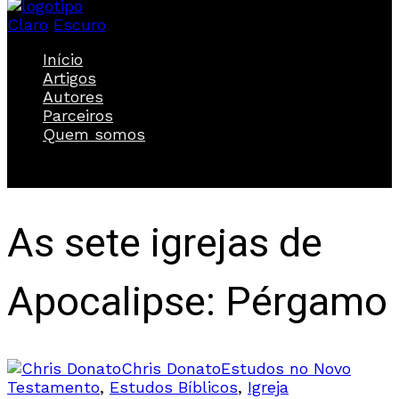
Claro
Escuro
Início
Artigos
Autores
Parceiros
Quem somos
As sete igrejas de
Apocalipse: Pérgamo
Chris Donato
Estudos no Novo
Testamento
,
Estudos Bíblicos
,
Igreja