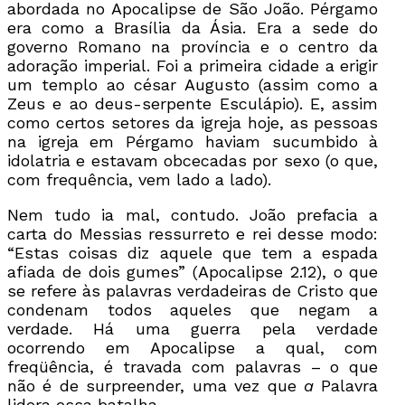
abordada no Apocalipse de São João. Pérgamo
era como a Brasília da Ásia. Era a sede do
governo Romano na província e o centro da
adoração imperial. Foi a primeira cidade a erigir
um templo ao césar Augusto (assim como a
Zeus e ao deus-serpente Esculápio). E, assim
como certos setores da igreja hoje, as pessoas
na igreja em Pérgamo haviam sucumbido à
idolatria e estavam obcecadas por sexo (o que,
com frequência, vem lado a lado).
Nem tudo ia mal, contudo. João prefacia a
carta do Messias ressurreto e rei desse modo:
“Estas coisas diz aquele que tem a espada
afiada de dois gumes” (Apocalipse 2.12), o que
se refere às palavras verdadeiras de Cristo que
condenam todos aqueles que negam a
verdade. Há uma guerra pela verdade
ocorrendo em Apocalipse a qual, com
freqüência, é travada com palavras – o que
não é de surpreender, uma vez que
a
Palavra
lidera essa batalha.