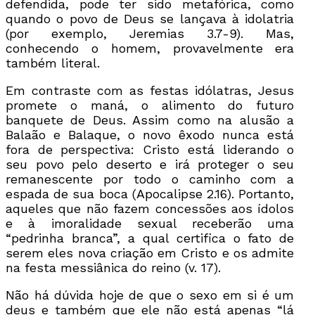
defendida, pode ter sido metafórica, como
quando o povo de Deus se lançava à idolatria
(por exemplo, Jeremias 3.7-9). Mas,
conhecendo o homem, provavelmente era
também literal.
Em contraste com as festas idólatras, Jesus
promete o maná, o alimento do futuro
banquete de Deus. Assim como na alusão a
Balaão e Balaque, o novo êxodo nunca está
fora de perspectiva: Cristo está liderando o
seu povo pelo deserto e irá proteger o seu
remanescente por todo o caminho com a
espada de sua boca (Apocalipse 2.16). Portanto,
aqueles que não fazem concessões aos ídolos
e à imoralidade sexual receberão uma
“pedrinha branca”, a qual certifica o fato de
serem eles nova criação em Cristo e os admite
na festa messiânica do reino (v. 17).
Não há dúvida hoje de que o sexo em si é um
deus e também que ele não está apenas “lá