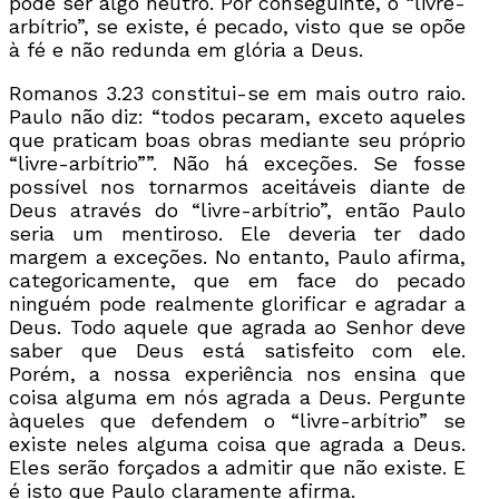
pode ser algo neutro. Por conseguinte, o “livre-
arbítrio”, se existe, é pecado, visto que se opõe
à fé e não redunda em glória a Deus.
Romanos 3.23 constitui-se em mais outro raio.
Paulo não diz: “todos pecaram, exceto aqueles
que praticam boas obras mediante seu próprio
“livre-arbítrio””. Não há exceções. Se fosse
possível nos tornarmos aceitáveis diante de
Deus através do “livre-arbítrio”, então Paulo
seria um mentiroso. Ele deveria ter dado
margem a exceções. No entanto, Paulo afirma,
categoricamente, que em face do pecado
ninguém pode realmente glorificar e agradar a
Deus. Todo aquele que agrada ao Senhor deve
saber que Deus está satisfeito com ele.
Porém, a nossa experiência nos ensina que
coisa alguma em nós agrada a Deus. Pergunte
àqueles que defendem o “livre-arbítrio” se
existe neles alguma coisa que agrada a Deus.
Eles serão forçados a admitir que não existe. E
é isto que Paulo claramente afirma.