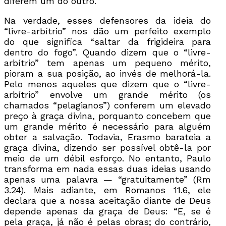
diferem um do outro.
Na verdade, esses defensores da ideia do
“livre-arbítrio” nos dão um perfeito exemplo
do que significa “saltar da frigideira para
dentro do fogo”. Quando dizem que o “livre-
arbítrio” tem apenas um pequeno mérito,
pioram a sua posição, ao invés de melhorá-la.
Pelo menos aqueles que dizem que o “livre-
arbítrio” envolve um grande mérito (os
chamados “pelagianos”) conferem um elevado
preço à graça divina, porquanto concebem que
um grande mérito é necessário para alguém
obter a salvação. Todavia, Erasmo barateia a
graça divina, dizendo ser possível obtê-la por
meio de um débil esforço. No entanto, Paulo
transforma em nada essas duas ideias usando
apenas uma palavra — “gratuitamente” (Rm
3.24). Mais adiante, em Romanos 11.6, ele
declara que a nossa aceitação diante de Deus
depende apenas da graça de Deus: “E, se é
pela graça, já não é pelas obras; do contrário,