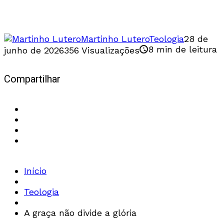
os cristãos para Cristo como a única
esperança de justiça diante de Deus.
Martinho Lutero
Teologia
28 de
8 min de leitura
junho de 2026
356 Visualizações
Compartilhar
Início
Teologia
A graça não divide a glória