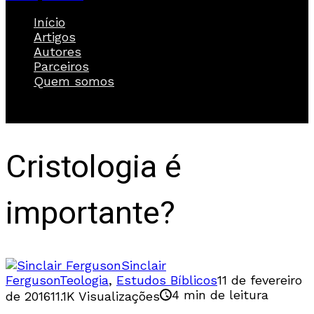
Início
Artigos
Autores
Parceiros
Quem somos
Cristologia é
importante?
Sinclair
Ferguson
Teologia
,
Estudos Bíblicos
11 de fevereiro
4 min de leitura
de 2016
11.1K Visualizações