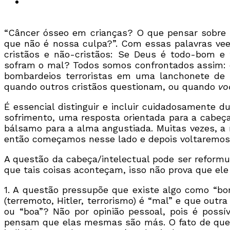
“Câncer ósseo em crianças? O que pensar sobre 
que não é nossa culpa?”. Com essas palavras ve
cristãos e não-cristãos: Se Deus é todo-bom e
sofram o mal? Todos somos confrontados assim: o
bombardeios terroristas em uma lanchonete de p
quando outros cristãos questionam, ou quando
vo
É essencial distinguir e incluir cuidadosamente 
sofrimento, uma resposta orientada para a cabe
bálsamo para a alma angustiada. Muitas vezes, a 
então começamos nesse lado e depois voltaremos 
A questão da cabeça/intelectual pode ser reformu
que tais coisas aconteçam, isso não prova que el
1. A questão pressupõe que existe algo como “bo
(terremoto, Hitler, terrorismo) é “mal” e que outr
ou “boa”? Não por opinião pessoal, pois é possí
pensam que elas mesmas são más. O fato de que 