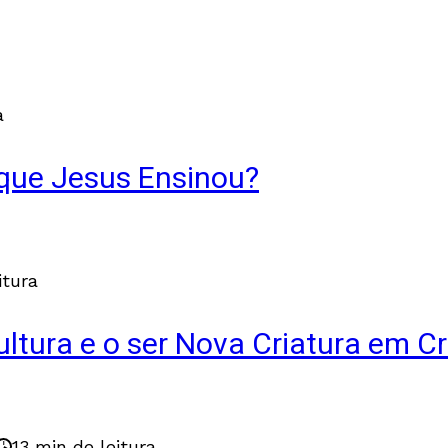
a
 que Jesus Ensinou?
itura
cultura e o ser Nova Criatura em Cr
13 min de leitura