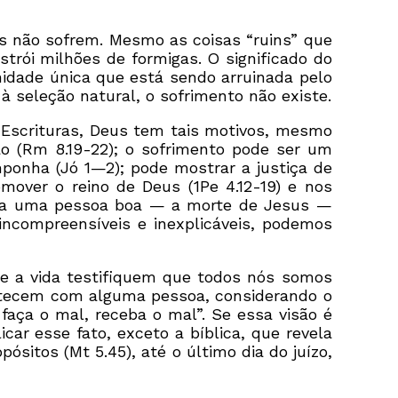
s não sofrem. Mesmo as coisas “ruins” que
rói milhões de formigas. O significado do
idade única que está sendo arruinada pelo
à seleção natural, o sofrimento não existe.
 Escrituras, Deus tem tais motivos, mesmo
o (Rm 8.19-22); o sofrimento pode ser um
mponha (Jó 1—2); pode mostrar a justiça de
mover o reino de Deus (1Pe 4.12-19) e nos
eu a uma pessoa boa — a morte de Jesus —
incompreensíveis e inexplicáveis, podemos
 e a vida testifiquem que todos nós somos
ontecem com alguma pessoa, considerando o
aça o mal, receba o mal”. Se essa visão é
r esse fato, exceto a bíblica, que revela
sitos (Mt 5.45), até o último dia do juízo,