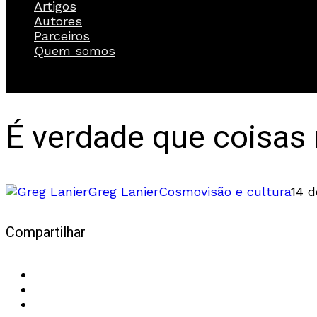
Artigos
Autores
Parceiros
Quem somos
É verdade que coisas
Greg Lanier
Cosmovisão e cultura
14 d
Compartilhar