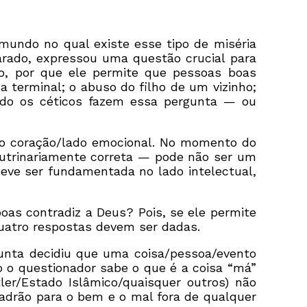
undo no qual existe esse tipo de miséria
rado, expressou uma questão crucial para
o, por que ele permite que pessoas boas
terminal; o abuso do filho de um vizinho;
ando os céticos fazem essa pergunta — ou
 e o coração/lado emocional. No momento do
utrinariamente correta — pode não ser um
deve ser fundamentada no lado intelectual,
oas contradiz a Deus? Pois, se ele permite
Quatro respostas devem ser dadas.
unta decidiu que uma coisa/pessoa/evento
mo o questionador sabe o que é a coisa “má”
ler/Estado Islâmico/quaisquer outros) não
drão para o bem e o mal fora de qualquer