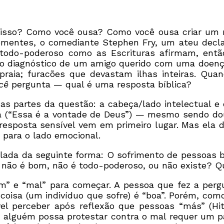
isso? Como você ousa? Como você ousa criar um m
ementes, o comediante Stephen Fry, um ateu decla
 todo-poderoso como as Escrituras afirmam, entã
 diagnóstico de um amigo querido com uma doença 
raia; furacões que devastam ilhas inteiras. Qu
cê
pergunta — qual é uma resposta bíblica?
duas partes da questão: a cabeça/lado intelectual
ça (“Essa é a vontade de Deus”) — mesmo sendo do
resposta sensível vem em primeiro lugar. Mas ela 
para o lado emocional.
lada da seguinte forma: O sofrimento de pessoas b
e não é bom, não é todo-poderoso, ou não existe? 
m” e “mal” para começar. A pessoa que fez a perg
a coisa (um indivíduo que sofre) é “boa”. Porém, co
vel perceber após reflexão que pessoas “más” (Hit
alguém possa protestar contra o mal requer um pa