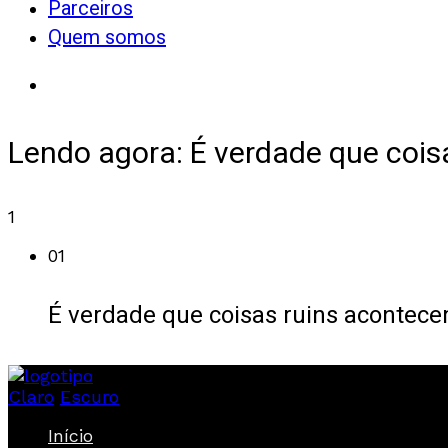
Parceiros
Quem somos
Lendo agora:
É verdade que cois
1
01
É verdade que coisas ruins acontec
Claro
Escuro
Início