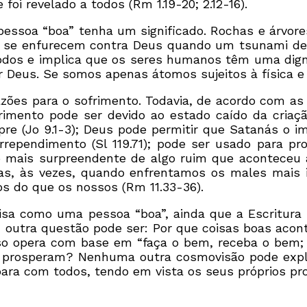
foi revelado a todos (Rm 1.19-20; 2.12-16).
essoa “boa” tenha um significado. Rochas e árvore
s se enfurecem contra Deus quando um tsunami dest
todos e implica que os seres humanos têm uma dign
r Deus. Se somos apenas átomos sujeitos à física e 
ões para o sofrimento. Todavia, de acordo com as
mento pode ser devido ao estado caído da criaçã
pre (Jo 9.1-3); Deus pode permitir que Satanás o i
rependimento (Sl 119.71); pode ser usado para pro
mplo mais surpreendente de algo ruim que acontec
Mas, às vezes, quando enfrentamos os males mais 
s do que os nossos (Rm 11.33-36).
oisa como uma pessoa “boa”, ainda que a Escritura
e, outra questão pode ser: Por que coisas boas ac
o opera com base em “faça o bem, receba o bem; f
 prosperam? Nenhuma outra cosmovisão pode explica
a com todos, tendo em vista os seus próprios propó