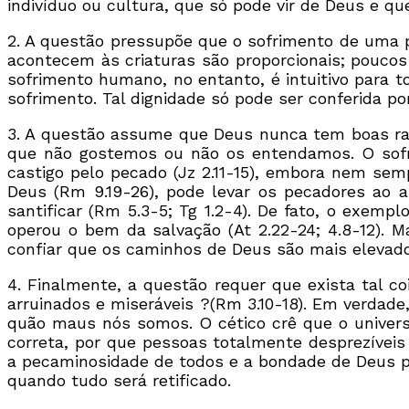
indivíduo ou cultura, que só pode vir de Deus e que 
2. A questão pressupõe que o sofrimento de uma p
acontecem às criaturas são proporcionais; pouco
sofrimento humano, no entanto, é intuitivo para 
sofrimento. Tal dignidade só pode ser conferida po
3. A questão assume que Deus nunca tem boas raz
que não gostemos ou não os entendamos. O sofri
castigo pelo pecado (Jz 2.11-15), embora nem sem
Deus (Rm 9.19-26), pode levar os pecadores ao ar
santificar (Rm 5.3-5; Tg 1.2-4). De fato, o exe
operou o bem da salvação (At 2.22-24; 4.8-12). 
confiar que os caminhos de Deus são mais elevado
4. Finalmente, a questão requer que exista tal c
arruinados e miseráveis ?(Rm 3.10-18). Em verdad
quão maus nós somos. O cético crê que o univers
correta, por que pessoas totalmente desprezíveis
a pecaminosidade de todos e a bondade de Deus par
quando tudo será retificado.