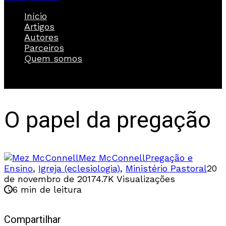
Início
Artigos
Autores
Parceiros
Quem somos
O papel da pregação
Mez McConnell
Pregação e
Ensino
,
Igreja (eclesiologia)
,
Ministério Pastoral
20
de novembro de 2017
4.7K Visualizações
6 min de leitura
Compartilhar