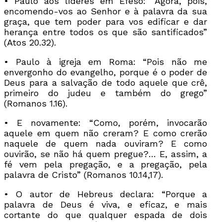
• Paulo aos líderes em Éfeso: “Agora, pois,
encomendo-vos ao Senhor e à palavra da sua
graça, que tem poder para vos edificar e dar
herança entre todos os que são santificados”
(Atos 20.32).
• Paulo à igreja em Roma: “Pois não me
envergonho do evangelho, porque é o poder de
Deus para a salvação de todo aquele que crê,
primeiro do judeu e também do grego”
(Romanos 1.16).
• E novamente: “Como, porém, invocarão
aquele em quem não creram? E como crerão
naquele de quem nada ouviram? E como
ouvirão, se não há quem pregue?… E, assim, a
fé vem pela pregação, e a pregação, pela
palavra de Cristo” (Romanos 10.14,17).
• O autor de Hebreus declara: “Porque a
palavra de Deus é viva, e eficaz, e mais
cortante do que qualquer espada de dois