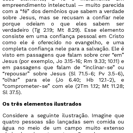
empreendimento intelectual — muito parecida
com a “fé” dos demônios que sabem a verdade
sobre Jesus, mas se recusam a confiar nele
porque odeiam o que eles sabem ser
verdadeiro (Tg 2.19; Mt 8.29). Esse elemento
consiste em uma confiança pessoal em Cristo
como ele é oferecido no evangelho, e uma
completa confiança nele para a salvação. Ele é
visto em passagens que falam sobre crer “em”
Jesus (por exemplo, Jo 3.15-16; Rm 9.33; 10.11) e
em passagens que falam de “inclinar-se” ou
“repousar” sobre Jesus (Sl 71.5-6; Pv 3.5-6),
“olhar” para ele (Jo 6.40; Hb 12.1-2), e
“comprometer-se” com ele (2Tm 1.12; Mt 11.28;
Sl 37.5).
Os três elementos ilustrados
Considere a seguinte ilustração. Imagine que
quatro pessoas são lançadas sem comida ou
água no meio de um campo muito extenso