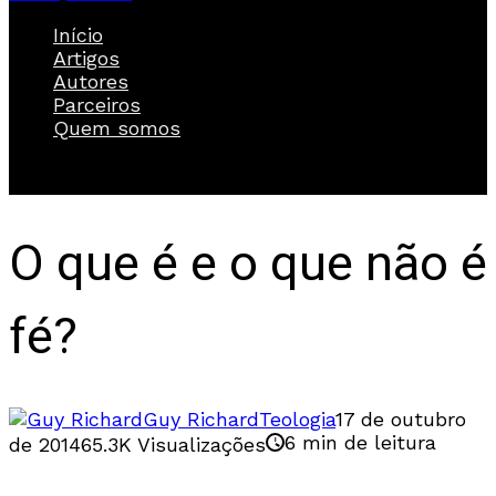
Início
Artigos
Autores
Parceiros
Quem somos
O que é e o que não é
fé?
Guy Richard
Teologia
17 de outubro
6 min de leitura
de 2014
65.3K Visualizações