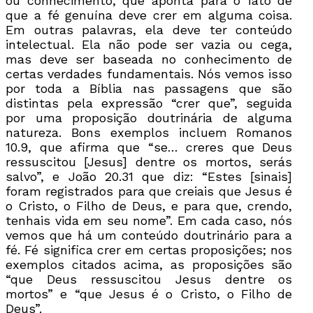
ou conhecimento, que aponta para o fato de
que a fé genuína deve crer em alguma coisa.
Em outras palavras, ela deve ter conteúdo
intelectual. Ela não pode ser vazia ou cega,
mas deve ser baseada no conhecimento de
certas verdades fundamentais. Nós vemos isso
por toda a Bíblia nas passagens que são
distintas pela expressão “crer que”, seguida
por uma proposição doutrinária de alguma
natureza. Bons exemplos incluem Romanos
10.9, que afirma que “se… creres que Deus
ressuscitou [Jesus] dentre os mortos, serás
salvo”, e João 20.31 que diz: “Estes [sinais]
foram registrados para que creiais que Jesus é
o Cristo, o Filho de Deus, e para que, crendo,
tenhais vida em seu nome”. Em cada caso, nós
vemos que há um conteúdo doutrinário para a
fé. Fé significa crer em certas proposições; nos
exemplos citados acima, as proposições são
“que Deus ressuscitou Jesus dentre os
mortos” e “que Jesus é o Cristo, o Filho de
Deus”.