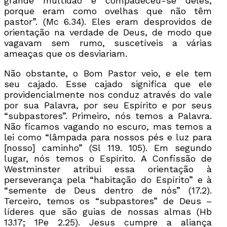
grande multidão e compadeceu-se deles,
porque eram como ovelhas que não têm
pastor”. (Mc 6.34). Eles eram desprovidos de
orientação na verdade de Deus, de modo que
vagavam sem rumo, suscetíveis a várias
ameaças que os desviariam.
Não obstante, o Bom Pastor veio, e ele tem
seu cajado. Esse cajado significa que ele
providencialmente nos conduz através do vale
por sua Palavra, por seu Espírito e por seus
“subpastores”. Primeiro, nós temos a Palavra.
Não ficamos vagando no escuro, mas temos a
lei como “lâmpada para nossos pés e luz para
[nosso] caminho” (Sl 119. 105). Em segundo
lugar, nós temos o Espírito. A Confissão de
Westminster atribui essa orientação à
perseverança pela “habitação do Espírito” e à
“semente de Deus dentro de nós” (17.2).
Terceiro, temos os “subpastores” de Deus –
líderes que são guias de nossas almas (Hb
13.17; 1Pe 2.25). Jesus cumpre a aliança