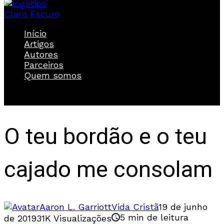
Claro
Escuro
Início
Artigos
Autores
Parceiros
Quem somos
O teu bordão e o teu
cajado me consolam
Aaron L. Garriott
Vida Cristã
19 de junho
5 min de leitura
de 2019
31K Visualizações