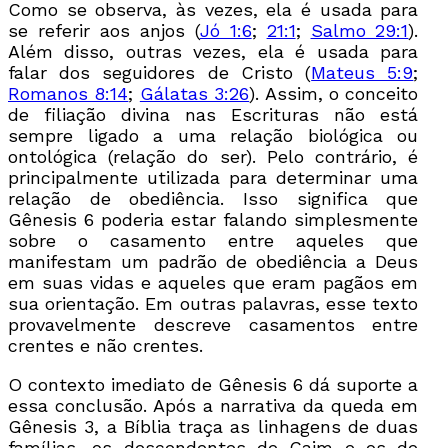
Como se observa, às vezes, ela é usada para
se referir aos anjos (
Jó 1:6
;
21:1
;
Salmo 29:1
).
Além disso, outras vezes, ela é usada para
falar dos seguidores de Cristo (
Mateus 5:9
;
Romanos 8:14
;
Gálatas 3:26
). Assim, o conceito
de filiação divina nas Escrituras não está
sempre ligado a uma relação biológica ou
ontológica (relação do ser). Pelo contrário, é
principalmente utilizada para determinar uma
relação de obediência. Isso significa que
Gênesis 6 poderia estar falando simplesmente
sobre o casamento entre aqueles que
manifestam um padrão de obediência a Deus
em suas vidas e aqueles que eram pagãos em
sua orientação. Em outras palavras, esse texto
provavelmente descreve casamentos entre
crentes e não crentes.
O contexto imediato de Gênesis 6 dá suporte a
essa conclusão. Após a narrativa da queda em
Gênesis 3, a Bíblia traça as linhagens de duas
famílias, os descendentes de Caim e os de