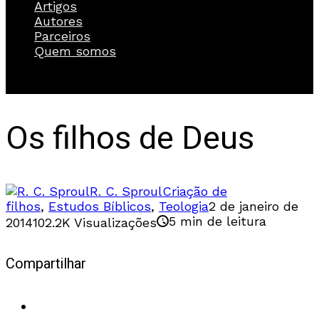
Artigos
Autores
Parceiros
Quem somos
Os filhos de Deus
R. C. Sproul
Criação de
filhos
,
Estudos Bíblicos
,
Teologia
2 de janeiro de
5 min de leitura
2014
102.2K Visualizações
Compartilhar