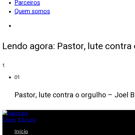
Parceiros
Quem somos
Lendo agora:
Pastor, lute contra
1
01
Pastor, lute contra o orgulho – Joel 
Claro
Escuro
Início