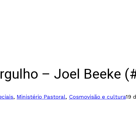
orgulho – Joel Beeke (
ciais
,
Ministério Pastoral
,
Cosmovisão e cultura
19 