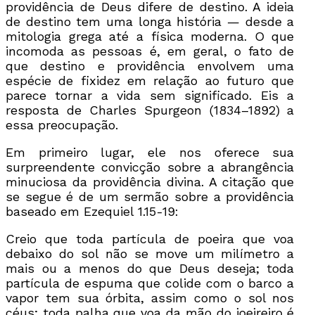
providência de Deus difere de destino. A ideia
de destino tem uma longa história — desde a
mitologia grega até a física moderna. O que
incomoda as pessoas é, em geral, o fato de
que destino e providência envolvem uma
espécie de fixidez em relação ao futuro que
parece tornar a vida sem significado. Eis a
resposta de Charles Spurgeon (1834–1892) a
essa preocupação.
Em primeiro lugar, ele nos oferece sua
surpreendente convicção sobre a abrangência
minuciosa da providência divina. A citação que
se segue é de um sermão sobre a providência
baseado em Ezequiel 1.15-19:
Creio que toda partícula de poeira que voa
debaixo do sol não se move um milímetro a
mais ou a menos do que Deus deseja; toda
partícula de espuma que colide com o barco a
vapor tem sua órbita, assim como o sol nos
céus; toda palha que voa da mão do joeireiro é