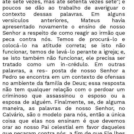
até sete vezes, mas até setenta vezes sete”; e
poucos se dão ao trabalho de averiguar o
contexto dessas palavras. Em alguns
versículos anteriores, Mateus havia
apresentado novamente o ensino de nosso
Senhor a respeito de como reagir ao irmão que
peca contra nós. Temos de procurá-lo e
colocá-lo na atitude correta; se isto não
funcionar, temos de levá-lo perante a igreja; e,
se isto também não funcionar, ele precisa ser
tratado como um in-crédulo. Em outras
palavras, a res- posta de nosso Senhor a
Pedro se encontra em um contexto de ofensas
no ambiente da família de Deus; essa resposta
não tem qualquer relação com o perdoar um
criminoso que assassinou o esposo ou a
esposa de alguém. Finalmente, se, de alguma
maneira, as palavras de nosso Senhor, no
Calvário, são o modelo para nós, então a única
coisa que elas nos ensinam é que devemos
orar ao nosso Pai celestial em favor daqueles
que pecaram contra nós, a fim de que Ele lhes