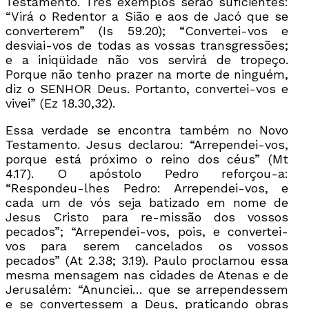
Testamento. Três exemplos serão suficientes:
“Virá o Redentor a Sião e aos de Jacó que se
converterem” (Is 59.20); “Convertei-vos e
desviai-vos de todas as vossas transgressões;
e a iniqüidade não vos servirá de tropeço.
Porque não tenho prazer na morte de ninguém,
diz o SENHOR Deus. Portanto, convertei-vos e
vivei” (Ez 18.30,32).
Essa verdade se encontra também no Novo
Testamento. Jesus declarou: “Arrependei-vos,
porque está próximo o reino dos céus” (Mt
4.17). O apóstolo Pedro reforçou-a:
“Respondeu-lhes Pedro: Arrependei-vos, e
cada um de vós seja batizado em nome de
Jesus Cristo para re-missão dos vossos
pecados”; “Arrependei-vos, pois, e convertei-
vos para serem cancelados os vossos
pecados” (At 2.38; 3.19). Paulo proclamou essa
mesma mensagem nas cidades de Atenas e de
Jerusalém: “Anunciei… que se arrependessem
e se convertessem a Deus, praticando obras