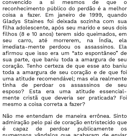
convencido a si mesmos de que o
reconhecimento público do perdão é a melhor
coisa a fazer. Em janeiro de 1999, quando
Gladys Staines foi deixada sozinha com sua
filha adolescente, após seu marido e seus dois
filhos (8 e 10 anos) terem sido queimados, em
seu carro, até morrerem, na Índia, ela
imediata-mente perdoou os assassinos. Ela
afirmou que isso era um “ato espontâneo” de
sua parte, que baniu toda a amargura de seu
coração. Tenho certeza de que esse ato baniu
toda a amargura de seu coração e de que foi
uma atitude recomendável; mas ela realmente
tinha de perdoar os assassinos de seu
esposo? Esta era uma atitude essencial-
mente cristã que deveria ser praticada? Foi
mesmo a coisa correta a fazer?
Não me entendam de maneira errônea. Sinto
admiração pelo pai de coração entristecido que
é capaz de perdoar publicamente os
numerosos vândalos que acabaram de enviar