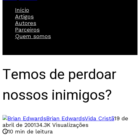
Início
Artigos
Autores
Parceiros
Quem somos
Temos de perdoar
nossos inimigos?
Brian Edwards
Vida Cristã
19 de
abril de 2001
34.3K Visualizações
10 min de leitura