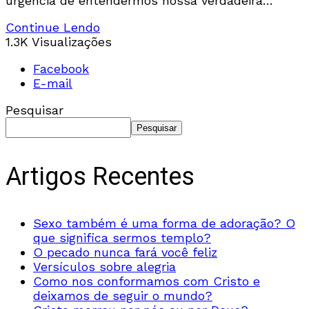
urgência de entendermos nossa verdadeira
identidade em Cristo. Descubra como a luta
Continue Lendo
contra a vida dupla pode encontrar resposta na
1.3K Visualizações
cruz.
Facebook
E-mail
Pesquisar
Pesquisar
Artigos Recentes
Sexo também é uma forma de adoração? O
que significa sermos templo?
O pecado nunca fará você feliz
Versículos sobre alegria
Como nos conformamos com Cristo e
deixamos de seguir o mundo?