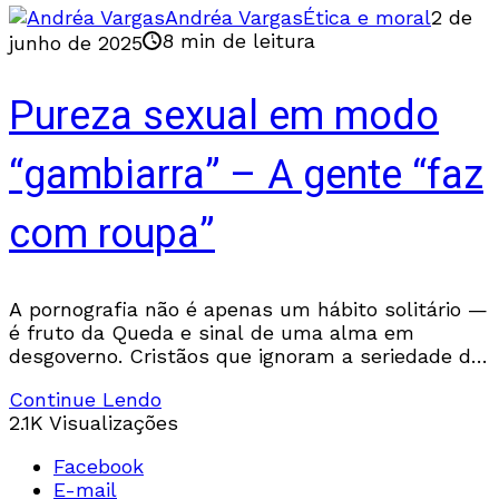
Andréa Vargas
Ética e moral
2 de
8 min de leitura
junho de 2025
Pureza sexual em modo
“gambiarra” – A gente “faz
com roupa”
A pornografia não é apenas um hábito solitário —
é fruto da Queda e sinal de uma alma em
desgoverno. Cristãos que ignoram a seriedade do
pecado sexual alimentam uma cultura de
Continue Lendo
exploração e afastamento de Deus.
2.1K Visualizações
Facebook
E-mail