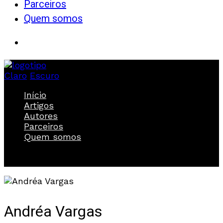
Parceiros
Quem somos
Claro
Escuro
Início
Artigos
Autores
Parceiros
Quem somos
Andréa Vargas