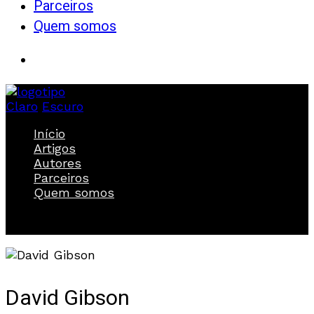
Parceiros
Quem somos
Claro
Escuro
Início
Artigos
Autores
Parceiros
Quem somos
David Gibson