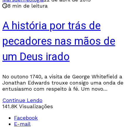
8 min de leitura
A história por trás de
pecadores nas mãos de
um Deus irado
No outono 1740, a visita de George Whitefield a
Jonathan Edwards trouxe consigo uma onda de
entusiasmo com respeito à fé. Um novo
avivamento irrompeu. Muitos clérigos da Nova
Continue Lendo
Inglaterra
141.8K Visualizações
Facebook
E-mail