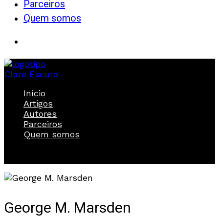
Parceiros
Quem somos
Claro
Escuro
Início
Artigos
Autores
Parceiros
Quem somos
George M. Marsden