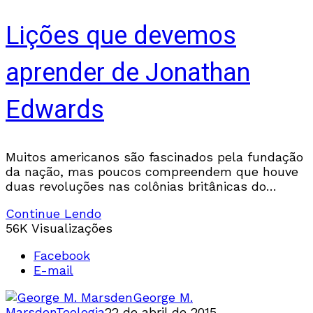
Lições que devemos
aprender de Jonathan
Edwards
Muitos americanos são fascinados pela fundação
da nação, mas poucos compreendem que houve
duas revoluções nas colônias britânicas do
século XVIII. Antes da revolução política de 1776,
Continue Lendo
houve a revolução
56K Visualizações
Facebook
E-mail
George M.
Marsden
Teologia
22 de abril de 2015