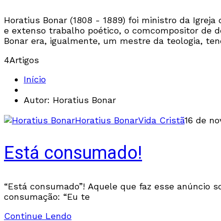
Horatius Bonar (1808 - 1889) foi ministro da Igrej
e extenso trabalho poético, o comcompositor de de
Bonar era, igualmente, um mestre da teologia, te
4
Artigos
Início
Autor: Horatius Bonar
Horatius Bonar
Vida Cristã
16 de n
Está consumado!
“Está consumado”! Aquele que faz esse anúncio sob
consumação: “Eu te
Continue Lendo