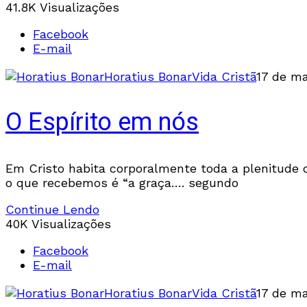
41.8K Visualizações
Facebook
E-mail
Horatius Bonar
Vida Cristã
17 de ma
O Espírito em nós
Em Cristo habita corporalmente toda a plenitude 
o que recebemos é “a graça…. segundo
Continue Lendo
40K Visualizações
Facebook
E-mail
Horatius Bonar
Vida Cristã
17 de ma