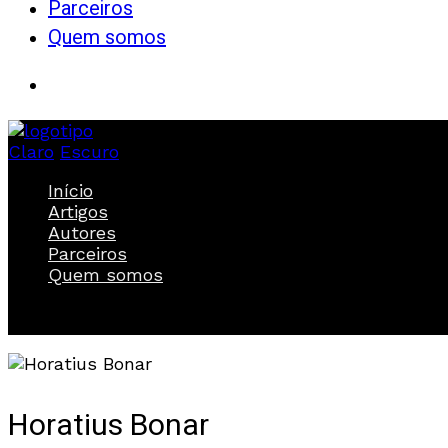
Parceiros
Quem somos
Claro
Escuro
Início
Artigos
Autores
Parceiros
Quem somos
Horatius Bonar