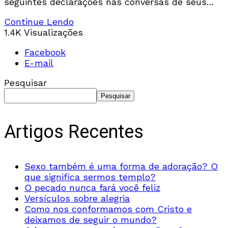
seguintes declarações nas conversas de seus
próprios círculos sociais. “Ela não é a coisa mais
Continue Lendo
doce? Como ela
1.4K Visualizações
Facebook
E-mail
Pesquisar
Pesquisar
Artigos Recentes
Sexo também é uma forma de adoração? O
que significa sermos templo?
O pecado nunca fará você feliz
Versículos sobre alegria
Como nos conformamos com Cristo e
deixamos de seguir o mundo?