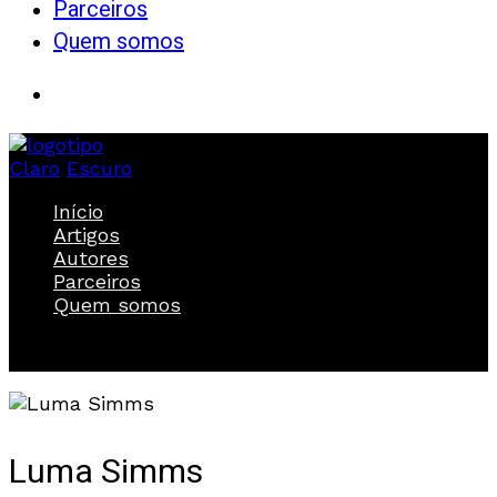
Parceiros
Quem somos
Claro
Escuro
Início
Artigos
Autores
Parceiros
Quem somos
Luma Simms