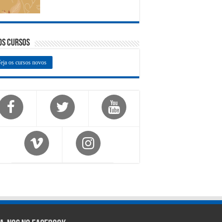
os Cursos
eja os cursos novos