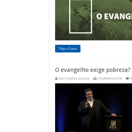
Veja o Curso
O evangelho exige pobreza?
Davi Charles Gomes
Conferência Fiel
V