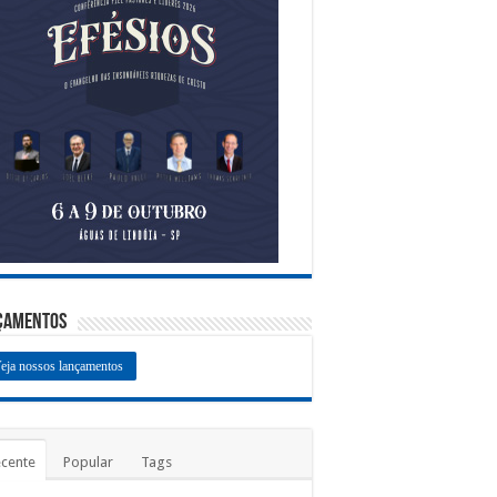
çamentos
eja nossos lançamentos
cente
Popular
Tags