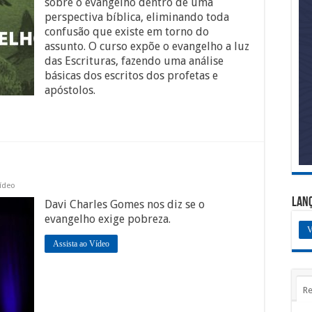
sobre o evangelho dentro de uma
perspectiva bíblica, eliminando toda
confusão que existe em torno do
assunto. O curso expõe o evangelho a luz
das Escrituras, fazendo uma análise
básicas dos escritos dos profetas e
apóstolos.
ídeo
Lan
Davi Charles Gomes nos diz se o
evangelho exige pobreza.
V
Assista ao Vídeo
Re