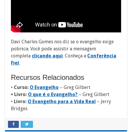
Davi Charles Gomes nos diz se o evangelho exige
pobreza. Você pode assistir a mensagem
completa
clicando aqui
. Conheça a
Conferência
Fiel
.
Recursos Relacionados
•
Curso:
O Evangelho
– Greg Gilbert
• Livro:
O que é o Evangelho?
– Greg Gilbert
•
Livro:
O Evangelho para a Vida Real
– Jerry
Bridges