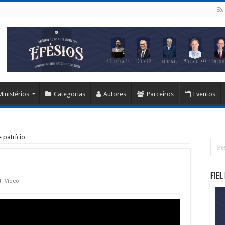
Ministérios
Categorias
Autores
Parceiros
Eventos
 patrício
Fiel
Vídeo