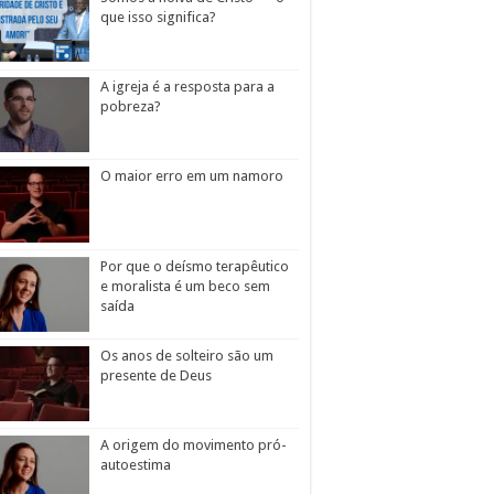
que isso significa?
A igreja é a resposta para a
pobreza?
O maior erro em um namoro
Por que o deísmo terapêutico
e moralista é um beco sem
saída
Os anos de solteiro são um
presente de Deus
A origem do movimento pró-
autoestima