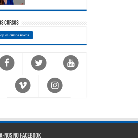
os Cursos
eja os cursos novos
ga-nos no Facebook