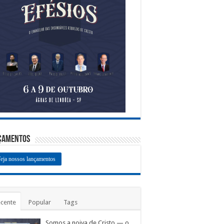
çamentos
eja nossos lançamentos
cente
Popular
Tags
Somos a noiva de Cristo — o