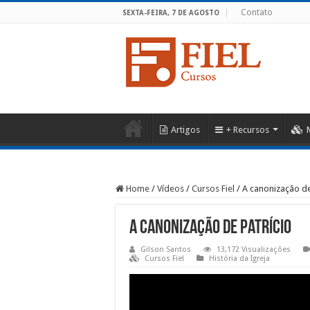
Contato
SEXTA-FEIRA, 7 DE AGOSTO
Artigos
+ Recursos
Home
/
Vídeos
/
Cursos Fiel
/
A canonização de
A canonização de patrício
Gilson Santos
13,172 Visualizações
Cursos Fiel
História da Igreja