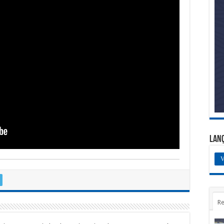
Lan
V
Re