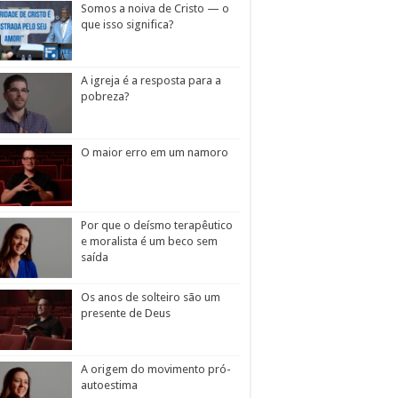
Somos a noiva de Cristo — o
que isso significa?
A igreja é a resposta para a
pobreza?
O maior erro em um namoro
Por que o deísmo terapêutico
e moralista é um beco sem
saída
Os anos de solteiro são um
presente de Deus
A origem do movimento pró-
autoestima