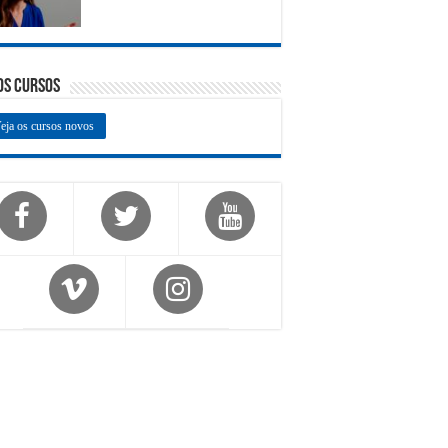
os Cursos
eja os cursos novos