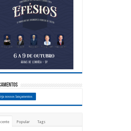
çamentos
eja nossos lançamentos
cente
Popular
Tags