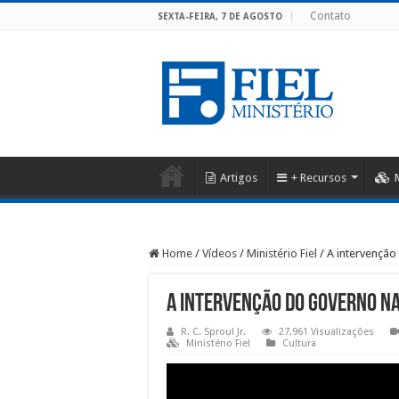
Contato
SEXTA-FEIRA, 7 DE AGOSTO
Artigos
+ Recursos
Home
/
Vídeos
/
Ministério Fiel
/
A intervençã
A intervenção do governo n
R. C. Sproul Jr.
27,961 Visualizações
Ministério Fiel
Cultura