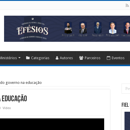
Ministérios
Categorias
Autores
Parceiros
Eventos
o do governo na educação
a educação
Fiel
Vídeo