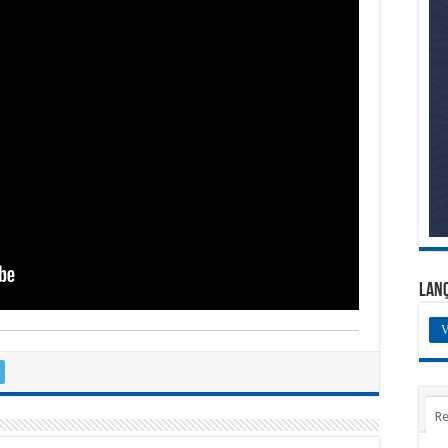
Lan
V
Re