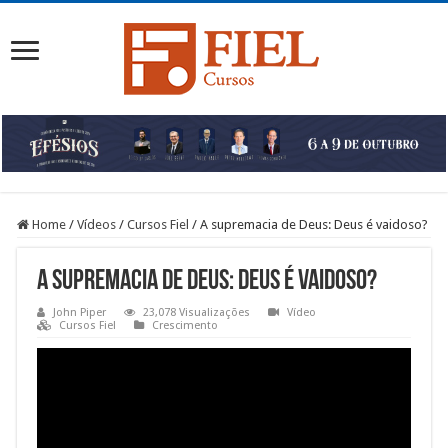
Home
/
Vídeos
/
Cursos Fiel
/
A supremacia de Deus: Deus é vaidoso?
A supremacia de Deus: Deus é vaidoso?
John Piper
23,078 Visualizações
Vídeo
Cursos Fiel
Crescimento