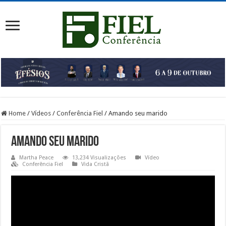
Home
/
Vídeos
/
Conferência Fiel
/
Amando seu marido
Amando seu marido
Martha Peace
13,234 Visualizações
Vídeo
Conferência Fiel
Vida Cristã