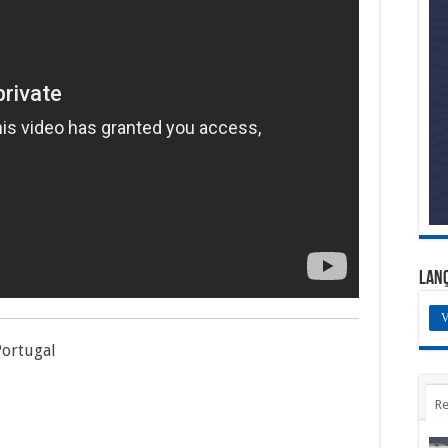
Lan
V
Portugal
Re