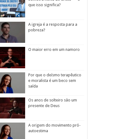
que isso significa?
A igreja é a resposta para a
pobreza?
O maior erro em um namoro
Por que o deísmo terapêutico
e moralista é um beco sem
saída
Os anos de solteiro são um
presente de Deus
A origem do movimento pró-
autoestima