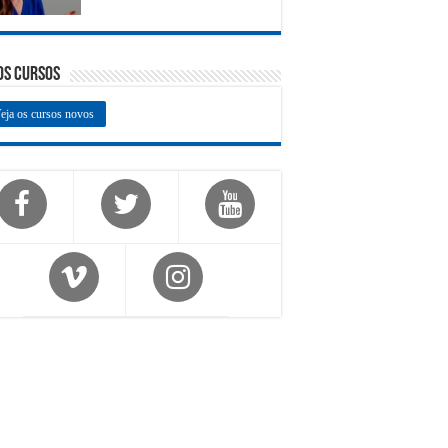
os Cursos
eja os cursos novos