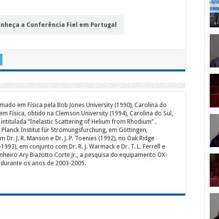
nheça a Conferência Fiel em Portugal
rmado em Física pela Bob Jones University (1990), Carolina do
em Física, obtido na Clemson University (1994), Carolina do Sul,
intitulada “Inelastic Scattering of Helium from Rhodium” .
Planck Institut für Strömungsfurchung, em Göttingen,
Dr. J. R. Manson e Dr. J. P. Toenies (1992), no Oak Ridge
993), em conjunto com Dr. R. J. Warmack e Dr. T. L. Ferrell e
iro Ary Biazotto Corte Jr., a pesquisa do equipamento OX-
, durante os anos de 2003-2005.