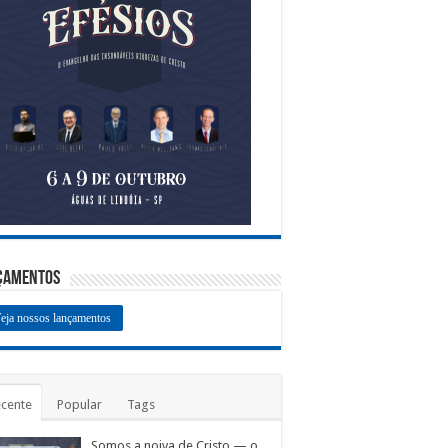
çamentos
eja nossos lançamentos
cente
Popular
Tags
Somos a noiva de Cristo — o