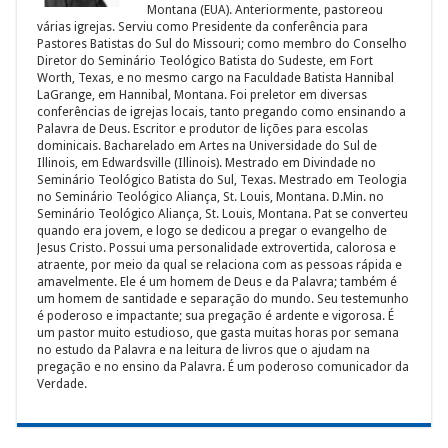
Montana (EUA). Anteriormente, pastoreou
várias igrejas. Serviu como Presidente da conferência para
Pastores Batistas do Sul do Missouri; como membro do Conselho
Diretor do Seminário Teológico Batista do Sudeste, em Fort
Worth, Texas, e no mesmo cargo na Faculdade Batista Hannibal
LaGrange, em Hannibal, Montana. Foi preletor em diversas
conferências de igrejas locais, tanto pregando como ensinando a
Palavra de Deus. Escritor e produtor de lições para escolas
dominicais. Bacharelado em Artes na Universidade do Sul de
Illinois, em Edwardsville (Illinois). Mestrado em Divindade no
Seminário Teológico Batista do Sul, Texas. Mestrado em Teologia
no Seminário Teológico Aliança, St. Louis, Montana. D.Min. no
Seminário Teológico Aliança, St. Louis, Montana. Pat se converteu
quando era jovem, e logo se dedicou a pregar o evangelho de
Jesus Cristo. Possui uma personalidade extrovertida, calorosa e
atraente, por meio da qual se relaciona com as pessoas rápida e
amavelmente. Ele é um homem de Deus e da Palavra; também é
um homem de santidade e separação do mundo. Seu testemunho
é poderoso e impactante; sua pregação é ardente e vigorosa. É
um pastor muito estudioso, que gasta muitas horas por semana
no estudo da Palavra e na leitura de livros que o ajudam na
pregação e no ensino da Palavra. É um poderoso comunicador da
Verdade.