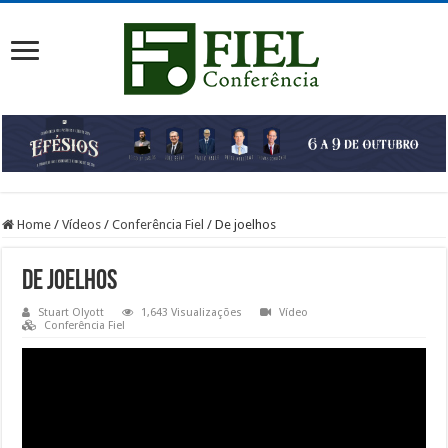
Home
/
Vídeos
/
Conferência Fiel
/
De joelhos
De joelhos
Stuart Olyott
1,643 Visualizações
Vídeo
Conferência Fiel