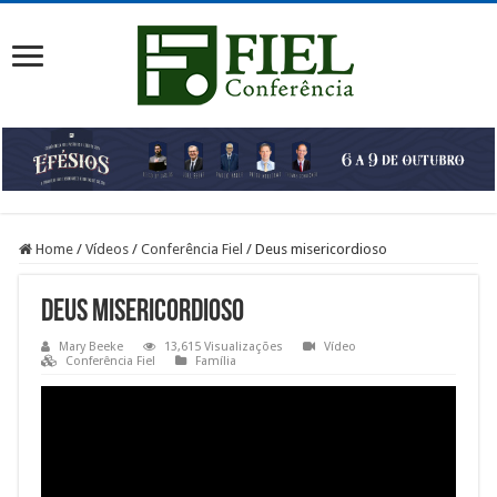
Home
/
Vídeos
/
Conferência Fiel
/
Deus misericordioso
Deus misericordioso
Mary Beeke
13,615 Visualizações
Vídeo
Conferência Fiel
Família