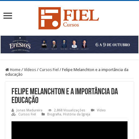
Home
/
Vídeos
/
Cursos Fiel
/
Felipe Melanchton e a importância da
educação
Felipe Melanchton e a importância da
educação
Jonas Madureira
2,868 Visualizações
Vídeo
Cursos Fiel
Biografia
,
História da Igreja