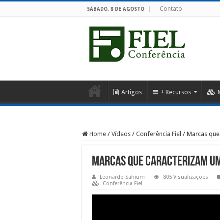
Contato
SÁBADO, 8 DE AGOSTO
Artigos
+ Recursos
Home
/
Vídeos
/
Conferência Fiel
/
Marcas que 
Marcas que caracterizam um
Leonardo Sahium
805 Visualizações
Conferência Fiel