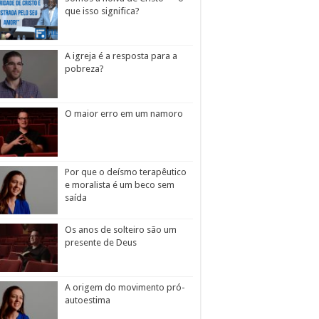
que isso significa?
A igreja é a resposta para a
pobreza?
O maior erro em um namoro
Por que o deísmo terapêutico
e moralista é um beco sem
saída
Os anos de solteiro são um
presente de Deus
A origem do movimento pró-
autoestima