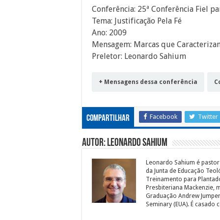
Conferência: 25ª Conferência Fiel pa
Tema: Justificação Pela Fé
Ano: 2009
Mensagem: Marcas que Caracterizam
Preletor: Leonardo Sahium
+ Mensagens dessa conferência
C
Facebook
Twitter
Compartilhar
Autor: Leonardo Sahium
Leonardo Sahium é pastor d
da Junta de Educação Teoló
Treinamento para Plantador
Presbiteriana Mackenzie, m
Graduação Andrew Jumper 
Seminary (EUA). É casado 