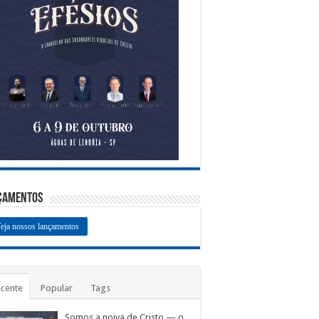
çamentos
eja nossos lançamentos
cente
Popular
Tags
Somos a noiva de Cristo — o