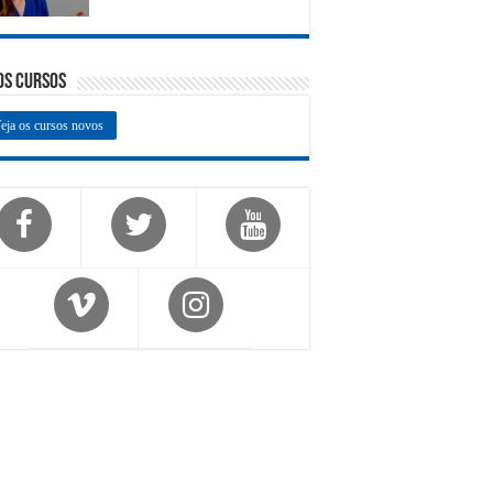
os Cursos
eja os cursos novos