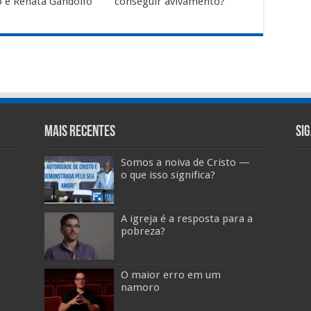
lo e Renata Gandolfo
conseguir avivamento?
Mais Recentes
Si
Somos a noiva de Cristo —
o que isso significa?
A igreja é a resposta para a
pobreza?
O maior erro em um
namoro