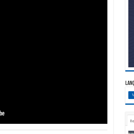
Lan
V
Re