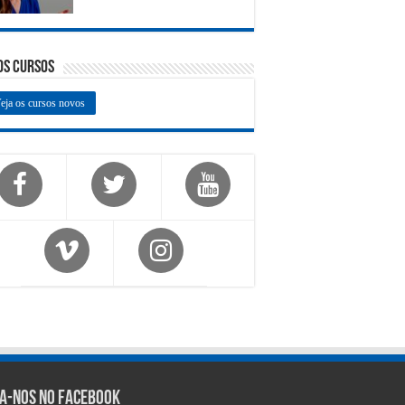
os Cursos
eja os cursos novos
ga-nos no Facebook