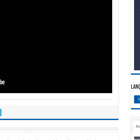
Lan
V
Re