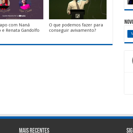
Nov
papo com Naná
O que podemos fazer para
lo e Renata Gandolfo
conseguir avivamento?
V
Mais Recentes
Si