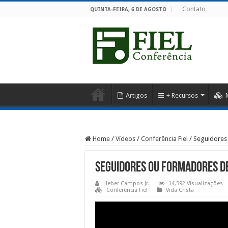
Contato
QUINTA-FEIRA, 6 DE AGOSTO
Artigos
+ Recursos
Home
/
Vídeos
/
Conferência Fiel
/
Seguidores
Seguidores ou formadores d
Heber Campos Jr.
14,592 Visualizações
Conferência Fiel
Vida Cristã