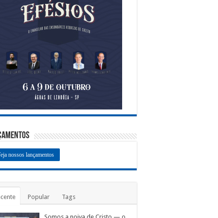
çamentos
eja nossos lançamentos
cente
Popular
Tags
Somos a noiva de Cristo — o