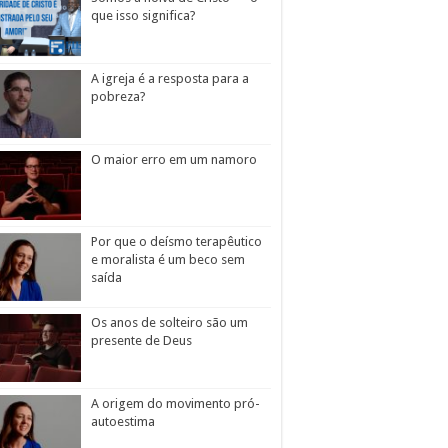
que isso significa?
A igreja é a resposta para a
pobreza?
O maior erro em um namoro
Por que o deísmo terapêutico
e moralista é um beco sem
saída
Os anos de solteiro são um
presente de Deus
A origem do movimento pró-
autoestima