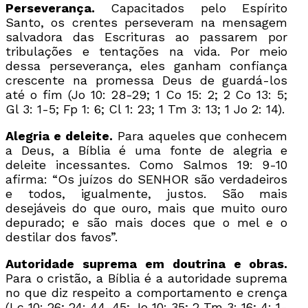
Perseverança.
Capacitados pelo Espírito
Santo, os crentes perseveram na mensagem
salvadora das Escrituras ao passarem por
tribulações e tentações na vida. Por meio
dessa perseverança, eles ganham confiança
crescente na promessa Deus de guardá-los
até o fim (Jo 10: 28-29; 1 Co 15: 2; 2 Co 13: 5;
Gl 3: 1-5; Fp 1: 6; Cl 1: 23; 1 Tm 3: 13; 1 Jo 2: 14).
Alegria e deleite.
Para aqueles que conhecem
a Deus, a Bíblia é uma fonte de alegria e
deleite incessantes. Como Salmos 19: 9-10
afirma: “Os juízos do SENHOR são verdadeiros
e todos, igualmente, justos. São mais
desejáveis do que ouro, mais que muito ouro
depurado; e são mais doces que o mel e o
destilar dos favos”.
Autoridade suprema em doutrina e obras.
Para o cristão, a Bíblia é a autoridade suprema
no que diz respeito a comportamento e crença
(Lc 10: 26; 24: 44-45; Jo 10: 35; 2 Tm 3: 16; 4: 1-